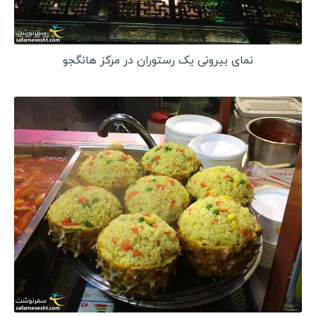
آذربایجان
گرجستان
نمای بیرونی یک رستوران در مرکز هانگجو
ارمنستان
روسیه
ترنسنیستریا
اسپانیا
ترکیه
سفرنامه آفریقا
موریتانی
سنگال
گامبیا
گینه بیسائو