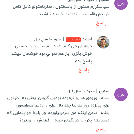
س
سپاسگزارم ممنون از پاسختون . سفرنامتونو کامل کامل
خوندم واقعا نقص نداشت خسته نباشید
پاسخ
احمد
|
حدود ۱۰ سال قبل
مدیر سایت
خواهش مي كنم. اميدوارم سفر چين حسابي
خوش بگزره. باز هم سوالي بود خوشحال ميشم
پاسخ بدم
پاسخ
سمی
|
حدود ۱۰ سال قبل
س
سلام . ورودی ها رو فرموده بودین گرونن. یعنی به نظرتون
برای پونزده روز تقریبا چند دلار برای ورودیها همراهمون
باشه . ضمن اینکه من سردرنیاوردم چرا بلیط هواپیمایی که
دوساعته پکن تا شانگهای میره از قطارش ارزونتره?
پاسخ