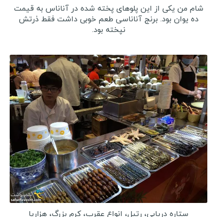
شام من یكی از این پلوهای پخته شده در آناناس به قیمت
گینه
ده یوان بود. برنج آناناسی طعم خوبی داشت فقط ذرتش
سیرالئون
نپخته بود.
لیبریا
مالی
بورکینافاسو
ساحل عاج
غنا
توگو
بنین
نیجر
سیشل
مصر
ستاره دریایی، رتیل، انواع عقرب، کرم بزرگ، هزارپا