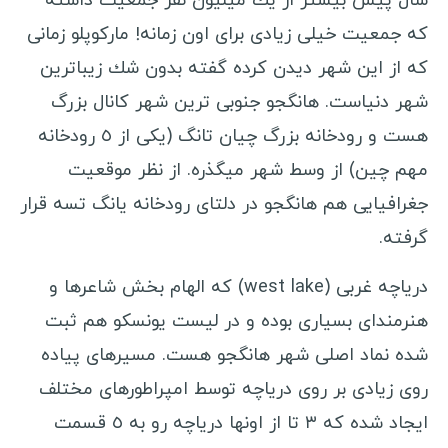
سال پیش بیشتر از یك میلیون نفر جمعیت داشته
که جمعیت خیلی زیادی برای اون زمانه! ماركوپلو زمانی
ویزا کانادا
كه از این شهر دیدن كرده گفته بدون شك زیباترین
ویزا استرالیا
شهر دنیاست. هانگجو جنوبی ترین شهر کانال بزرگ
ویزا چین
هست و رودخانه بزرگ چیان تانگ (یكی از ٥ رودخانه
سفرنامه صربستان
مهم چین) از وسط شهر میگذره. از نظر موقعیت
جغرافیایی هم هانگجو در دلتای رودخانه یانگ تسه قرار
کوچ سرفینگ
گرفته.
خرید بلیط ارزان
دریاچه غربی (west lake) كه الهام بخش شاعرها و
انتخاب هاستل
هنرمندای بسیاری بوده و در لیست یونسكو هم ثبت
وسایل سفر
شده نماد اصلی شهر هانگجو هست. مسیرهای پیاده
روی زیادی بر روی دریاچه توسط امپراطورهای مختلف
ایجاد شده كه ٣ تا از اونها دریاچه رو به ٥ قسمت
ویزا