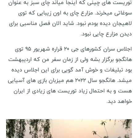
توریست های چینی كه اینجا میاند چای سبز به عنوان
گواتمالا
سوغاتی میخرند. مزارع چای به اون زیبایی كه توی
بلیز
لاهیجان دیده بودم نبود. شاید الان فصل مناسبی برای
آرژانتین
دیدن مزارع چایی نبود.
شیلی
اجلاس سران کشورهای جی ۲۰ قراره شهریور ۹۵ توی
سفرنامه آسیا و اقیانوسیه
هانگجو برگزار بشه ولی از زمان سفر من که اردیبهشت
بود تبلیغات و خوش آمد گویی برای این اجلاس دیده
چین
میشد. هانگجو سال ۲۰۲۲ هم میزبان بازی های آسیایی
ژاپن
هست و به احتمال زیاد توریست های زیادی از ایران
مالدیو
خواهد دید.
ویتنام
بنگلادش
میانمار