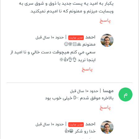
یکبار به امید یه پست جدید با ذوق و شوق سری به
وبسایت میزنم و ممنونم که نا امیدم نمیکنید.
پاسخ
احمد
|
حدود ۱۰ سال قبل
مدیر سایت
ممنونم 🙏🏻🌸😊
سعي مي كنم هيچوقت دست خالي و نا اميد از
اينجا نريد 👌👌👍🌞
پاسخ
مهسا
|
حدود ۱۰ سال قبل
م
بالاخره موفق شدم :-D خیلی خوب بود
پاسخ
احمد
|
حدود ۱۰ سال قبل
مدیر سایت
خدا رو شكر 😀👍