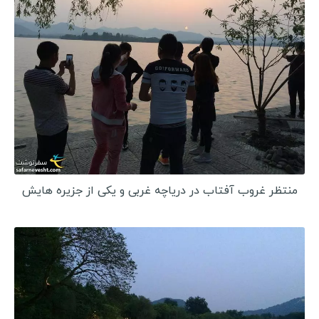
استرالیا
لبنان
نیوزلند
ساموا
کره شمالی
کره جنوبی
اندونزی
فیلیپین
منتظر غروب آفتاب در دریاچه غربی و یکی از جزیره هایش
قزاقستان
قرقیزستان
اردن
سنگاپور
هند