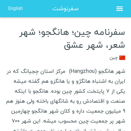
سفرنوشت
English
سفرنامه چین؛ هانگجو؛ شهر
صفحه نخست
شعر، شهر عشق
درباره من
مشاوره
چین
نویسنده مهمان
شهر هانگجو (Hangzhou) مرکز استان جِجیانگ که در
ایران به اشتباه هانگژو و یا هانگزو هم گفته میشه
ویزا شینگن هلند
یکی از ۷ پایتخت کشور چین بوده. هانگجو با اینكه
ویزا شینگن فرانسه
صنعت و اقتصادش رو به شانگهای باخته ولی هنوز هم
۹ میلیون جمعیت داره و کلان شهر هانگجو چهارمین
ویزا شینگن یونان
شهر پر جمعیت چین محسوب میشه. این شهر ٧٠٠
ویزا شینگن لهستان