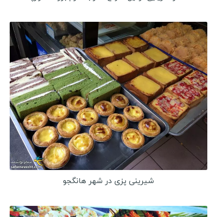
کنیا
آفریقای جنوبی
تانزانیا
زیمباوه
تونس
شیرینی پزی در شهر هانگجو