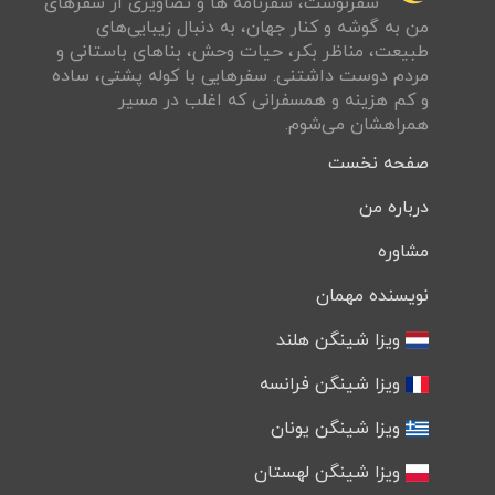
سفرنوشت‌، سفرنامه ها و تصاويری از سفرهای
من به گوشه و كنار جهان، به دنبال زيبايی‌های
طبيعت، مناظر بكر، حيات وحش، بناهای باستانی و
مردم دوست داشتنی. سفرهايی با کوله پشتی، ساده
و كم هزينه و همسفرانی كه اغلب در مسير
همراهشان می‌شوم.
صفحه نخست
درباره من
مشاوره
نویسنده مهمان
ویزا شینگن هلند
ویزا شینگن فرانسه
ویزا شینگن یونان
ویزا شینگن لهستان