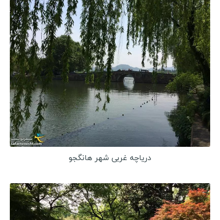
دریاچه غربی شهر هانگجو