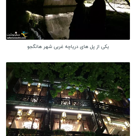
استونی
اسلوونی
قبرس
قبرس شمالی
بوسنی و هرزگوین
یکی از پل های دریاچه غربی شهر هانگجو
آلبانی
مقدونیه
کوزوو
سن مارینو
لیتوانی
لتونی
مونته نگرو
مولداوی