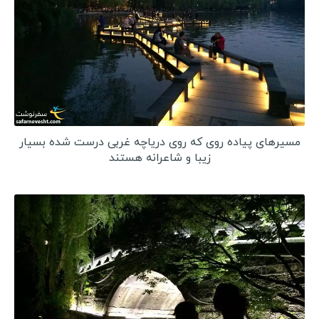
مالزی
عراق
سفرنامه اروپا
رومانی
اوکراین
مسیرهای پیاده روی که روی دریاچه غربی درست شده بسیار
زیبا و شاعرانه هستند
هلند
نروژ
صربستان
کرواسی
دانمارک
بلغارستان