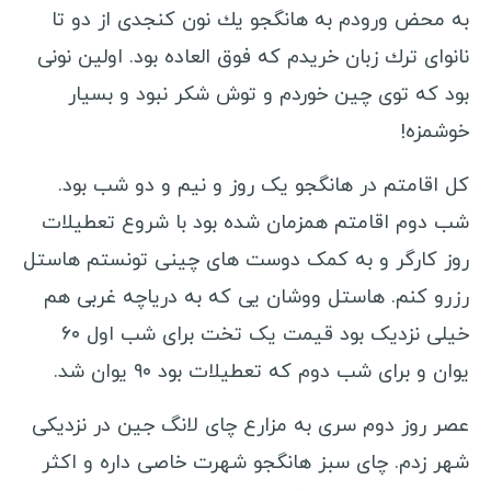
مکزیک
به محض ورودم به هانگجو یك نون كنجدی از دو تا
کوبا
نانوای ترك زبان خریدم كه فوق العاده بود. اولین نونی
بود كه توی چین خوردم و توش شكر نبود و بسیار
برزیل
خوشمزه!
پرو
ونزوئلا
کل اقامتم در هانگجو یک روز و نیم و دو شب بود.
بولیوی
شب دوم اقامتم همزمان شده بود با شروع تعطیلات
کاستاریکا
روز کارگر و به کمک دوست های چینی تونستم هاستل
پاناما
رزرو کنم. هاستل ووشان یی که به دریاچه غربی هم
نیکاراگوئه
خیلی نزدیک بود قیمت یک تخت برای شب اول ۶۰
یوان و برای شب دوم که تعطیلات بود ۹۰ یوان شد.
هندوراس
السالوادور
عصر روز دوم سری به مزارع چای لانگ جین در نزدیكی
جمهوری دومینیکن
شهر زدم. چای سبز هانگجو شهرت خاصی داره و اكثر
هائیتی