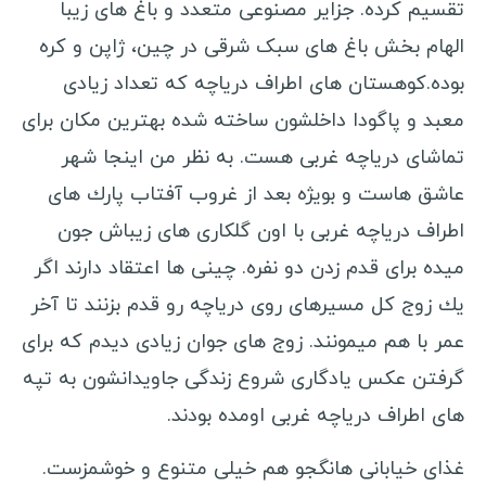
تقسیم كرده. جزایر مصنوعی متعدد و باغ های زیبا
انواع ویزا
الهام بخش باغ های سبک شرقی در چین، ژاپن و کره
ویزا کشورهای آسیایی
بوده.كوهستان های اطراف دریاچه كه تعداد زیادی
ویزا کشورهای اروپایی
معبد و پاگودا داخلشون ساخته شده بهترین مكان برای
ویزا کشورهای آمریکای لاتین
تماشای دریاچه غربی هست. به نظر من اینجا شهر
ویزا کشورهای آفریقایی
عاشق هاست و بویژه بعد از غروب آفتاب پارك های
ویزا کشورهای اقیانوسیه
اطراف دریاچه غربی با اون گلكاری های زیباش جون
میده برای قدم زدن دو نفره. چینی ها اعتقاد دارند اگر
راهنمای سفر
یك زوج كل مسیرهای روی دریاچه رو قدم بزنند تا آخر
شروع جهانگردی
عمر با هم میمونند. زوج های جوان زیادی دیدم كه برای
انگلیسی در سفر
گرفتن عكس یادگاری شروع زندگی جاویدانشون به تپه
سفرنامه نویسان ایرانی
های اطراف دریاچه غربی اومده بودند.
سفرنامه آمریکای لاتین
غذای خیابانی هانگجو هم خیلی متنوع و خوشمزست.