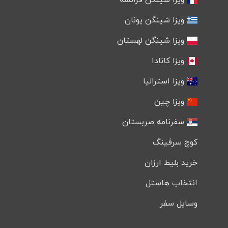
گینه
ویزا شینگن یونان
سیرالئون
ویزا شینگن لهستان
لیبریا
ویزا کانادا
مالی
ویزا استرالیا
بورکینافاسو
ویزا چین
ساحل عاج
غنا
سفرنامه صربستان
توگو
کوچ سرفینگ
بنین
خرید بلیط ارزان
نیجر
انتخاب هاستل
سیشل
وسایل سفر
مصر