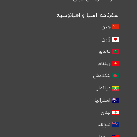
سفرنامه آسیا و اقیانوسیه
چین
ژاپن
مالدیو
ویتنام
بنگلادش
میانمار
استرالیا
لبنان
نیوزلند
ساموا