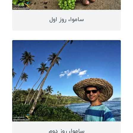
ویزا کانادا
ساموا، روز اول
ویزا استرالیا
ویزا چین
سفرنامه صربستان
کوچ سرفینگ
خرید بلیط ارزان
انتخاب هاستل
وسایل سفر
ویزا
ساموا، روز دوم