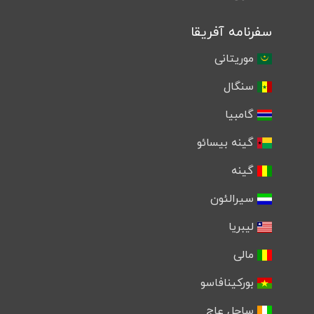
سفرنامه آفریقا
موریتانی
سنگال
گامبیا
گینه بیسائو
گینه
سیرالئون
لیبریا
مالی
بورکینافاسو
ساحل عاج