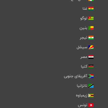
غنا
توگو
بنین
نیجر
سیشل
مصر
کنیا
آفریقای جنوبی
تانزانیا
زیمباوه
تونس