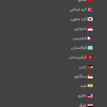
کره شمالی
کره جنوبی
اندونزی
فیلیپین
قزاقستان
قرقیزستان
اردن
سنگاپور
هند
مالزی
عراق