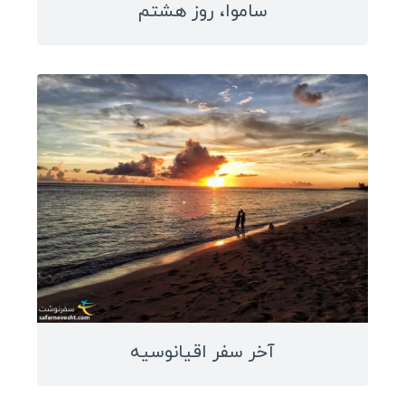
استونی
ساموا، روز هشتم
اسلوونی
قبرس
قبرس شمالی
بوسنی و هرزگوین
آلبانی
مقدونیه
کوزوو
سن مارینو
لیتوانی
لتونی
آخر سفر اقیانوسیه
مونته نگرو
مولداوی