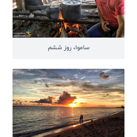
استرالیا
لبنان
نیوزلند
ساموا
کره شمالی
ساموا، روز ششم
کره جنوبی
اندونزی
فیلیپین
قزاقستان
قرقیزستان
اردن
سنگاپور
هند