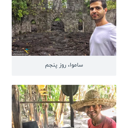
گواتمالا
بلیز
آرژانتین
شیلی
سفرنامه آسیا و اقیانوسیه
ساموا، روز پنجم
چین
ژاپن
مالدیو
ویتنام
بنگلادش
میانمار