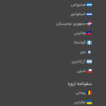
هندوراس
السالوادور
جمهوری دومینیکن
هائیتی
گواتمالا
بلیز
آرژانتین
شیلی
سفرنامه اروپا
رومانی
اوکراین