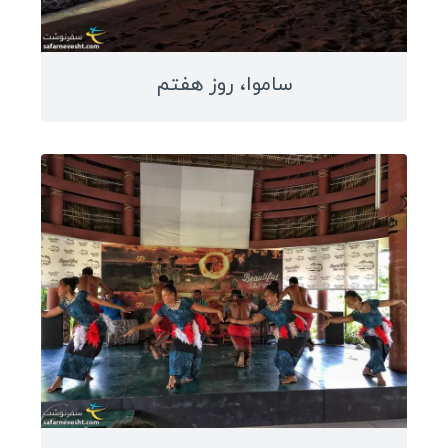
مالزی
عراق
ساموا، روز هفتم
سفرنامه اروپا
رومانی
اوکراین
هلند
نروژ
صربستان
کرواسی
دانمارک
بلغارستان