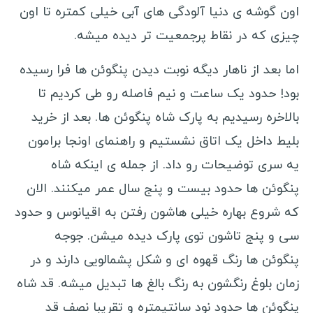
اون گوشه ی دنیا آلودگی های آبی خیلی کمتره تا اون
چیزی که در نقاط پرجمعیت تر دیده میشه.
اما بعد از ناهار دیگه نوبت دیدن پنگوئن ها فرا رسیده
بود! حدود یک ساعت و نیم فاصله رو طی کردیم تا
بالاخره رسیدیم به پارک شاه پنگوئن ها. بعد از خرید
بلیط داخل یک اتاق نشستیم و راهنمای اونجا برامون
یه سری توضیحات رو داد. از جمله ی اینکه شاه
پنگوئن ها حدود بیست و پنج سال عمر میکنند. الان
که شروع بهاره خیلی هاشون رفتن به اقیانوس و حدود
سی و پنج تاشون توی پارک دیده میشن. جوجه
پنگوئن ها رنگ قهوه ای و شکل پشمالویی دارند و در
زمان بلوغ رنگشون به رنگ بالغ ها تبدیل میشه. قد شاه
پنگوئن ها حدود نود سانتیمتره و تقریبا نصف قد