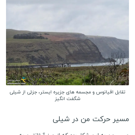
استونی
اسلوونی
قبرس
قبرس شمالی
بوسنی و هرزگوین
آلبانی
مقدونیه
کوزوو
سن مارینو
تقابل اقیانوس و مجسمه های جزیره ایستر، جزئی از شیلی
لیتوانی
شگفت انگیز
لتونی
مسیر حرکت من در شیلی
مونته نگرو
مولداوی