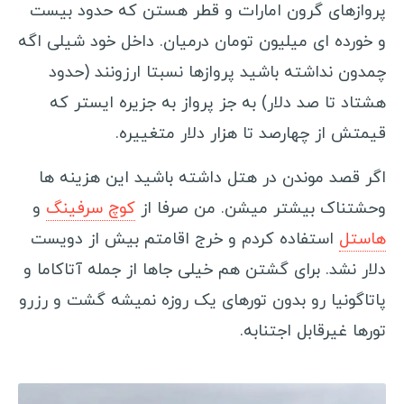
پروازهای گرون امارات و قطر هستن که حدود بیست
مالزی
و خورده ای میلیون تومان درمیان. داخل خود شیلی اگه
عراق
چمدون نداشته باشید پروازها نسبتا ارزونند (حدود
هشتاد تا صد دلار) به جز پرواز به جزیره ایستر که
سفرنامه اروپا
قیمتش از چهارصد تا هزار دلار متغییره.
رومانی
اوکراین
اگر قصد موندن در هتل داشته باشید این هزینه ها
وحشتناک بیشتر میشن. من صرفا از
کوچ سرفینگ
و
هلند
هاستل
استفاده کردم و خرج اقامتم بیش از دویست
نروژ
دلار نشد. برای گشتن هم خیلی جاها از جمله آتاکاما و
صربستان
پاتاگونیا رو بدون تورهای یک روزه نمیشه گشت و رزرو
کرواسی
تورها غیرقابل اجتنابه.
دانمارک
بلغارستان