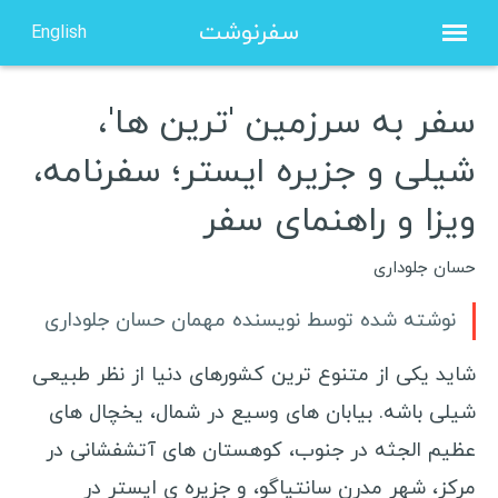
سفرنوشت
English
سفر به سرزمین 'ترین ها'،
صفحه نخست
شیلی و جزیره ایستر؛ سفرنامه،
درباره من
ویزا و راهنمای سفر
مشاوره
نویسنده مهمان
حسان جلوداری
نوشته شده توسط نویسنده مهمان حسان جلوداری
ویزا شینگن هلند
شاید یکی از متنوع ترین کشورهای دنیا از نظر طبیعی
ویزا شینگن فرانسه
شیلی باشه. بیابان های وسیع در شمال، یخچال های
ویزا شینگن یونان
عظیم الجثه در جنوب، کوهستان های آتشفشانی در
ویزا شینگن لهستان
مرکز، شهر مدرن سانتیاگو، و جزیره ی ایستر در