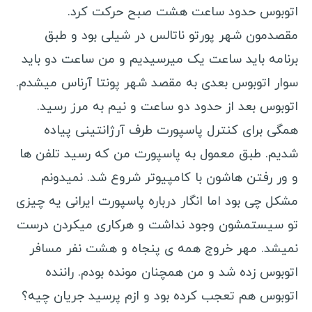
کنیا
اتوبوس حدود ساعت هشت صبح حرکت کرد.
آفریقای جنوبی
مقصدمون شهر پورتو ناتالس در شیلی بود و طبق
تانزانیا
برنامه باید ساعت یک میرسیدیم و من ساعت دو باید
زیمباوه
سوار اتوبوس بعدی به مقصد شهر پونتا آرناس میشدم.
تونس
اتوبوس بعد از حدود دو ساعت و نیم به مرز رسید.
همگی برای کنترل پاسپورت طرف آرژانتینی پیاده
شدیم. طبق معمول به پاسپورت من که رسید تلفن ها
و ور رفتن هاشون با کامپیوتر شروع شد. نمیدونم
مشکل چی بود اما انگار درباره پاسپورت ایرانی یه چیزی
تو سیستمشون وجود نداشت و هرکاری میکردن درست
نمیشد. مهر خروج همه ی پنجاه و هشت نفر مسافر
اتوبوس زده شد و من همچنان مونده بودم. راننده
اتوبوس هم تعجب کرده بود و ازم پرسید جریان چیه؟