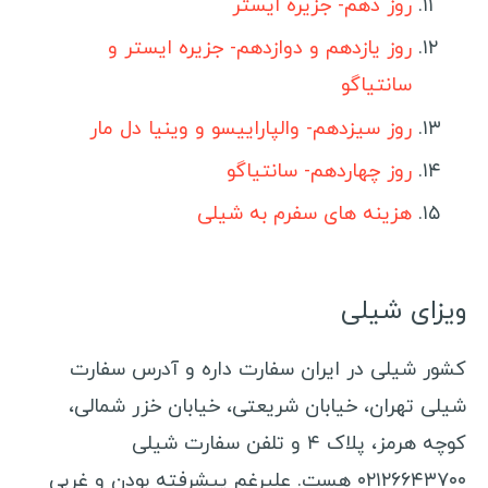
روز دهم- جزیره ایستر
مکزیک
روز یازدهم و دوازدهم- جزیره ایستر و
کوبا
سانتیاگو
برزیل
روز سیزدهم- والپاراییسو و وینیا دل مار
پرو
روز چهاردهم- سانتیاگو
ونزوئلا
بولیوی
هزینه های سفرم به شیلی
San Pedro de Atacama
کاستاریکا
پاناما
ویزای شیلی
نیکاراگوئه
کشور شیلی در ایران سفارت داره و آدرس سفارت
هندوراس
شیلی تهران، خیابان شریعتی، خیابان خزر شمالی،
السالوادور
کوچه هرمز، پلاک ۴ و تلفن سفارت شیلی
جمهوری دومینیکن
۰۲۱۲۶۶۴۳۷۰۰ هست. علیرغم پیشرفته بودن و غربی
هائیتی