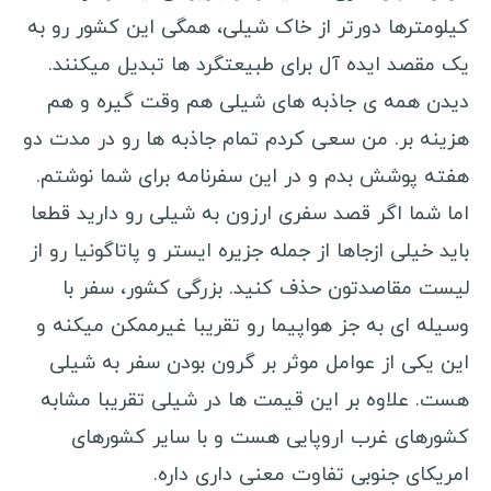
کیلومترها دورتر از خاک شیلی، همگی این کشور رو به
ویزا کانادا
یک مقصد ایده آل برای طبیعتگرد ها تبدیل میکنند.
ویزا استرالیا
دیدن همه ی جاذبه های شیلی هم وقت گیره و هم
ویزا چین
هزینه بر. من سعی کردم تمام جاذبه ها رو در مدت دو
هفته پوشش بدم و در این سفرنامه برای شما نوشتم.
سفرنامه صربستان
اما شما اگر قصد سفری ارزون به شیلی رو دارید قطعا
کوچ سرفینگ
باید خیلی ازجاها از جمله جزیره ایستر و پاتاگونیا رو از
لیست مقاصدتون حذف کنید. بزرگی کشور، سفر با
خرید بلیط ارزان
وسیله ای به جز هواپیما رو تقریبا غیرممکن میکنه و
انتخاب هاستل
این یکی از عوامل موثر بر گرون بودن سفر به شیلی
وسایل سفر
هست. علاوه بر این قیمت ها در شیلی تقریبا مشابه
کشورهای غرب اروپایی هست و با سایر کشورهای
ویزا
امریکای جنوبی تفاوت معنی داری داره.