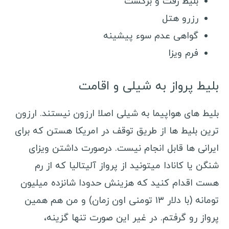
استرالیا
بلیط رفت و برگشت
رزرو هتل
لبنان
Vina del Mar
Valparaiso
گواهی عدم سوء پیشینه
نیوزلند
Santiago
فرم ویزا
ساموا
کره شمالی
بلیط پرواز به شیلی و اقامت
کره جنوبی
اندونزی
بلیط های هواپیما به شیلی اصلا ارزون نیستند. ارزون
فیلیپین
ترین بلیط ها از طریق توقف در امریکا هستن که برای
قزاقستان
ایرانی ها قابل انجام نیست. درصورت داشتن ویزای
شنگن یا کانادا میتونید از پرواز آلیتالیا که از رم
قرقیزستان
هست اقدام کنید که هزینش حدودا شانزده میلیون
اردن
تومانه (با دلار ۱۳ تومنی اون زمان) و من هم همین
سنگاپور
پرواز رو گرفتم. در غیر این صورت تنها گزینه،
هند