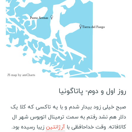
گینه
Punta Arenas
سیرالئون
Tierra del Fuego
لیبریا
مالی
بورکینافاسو
ساحل عاج
غنا
JS map by amCharts
توگو
روز اول و دوم- پاتاگونیا
بنین
نیجر
صبح خیلی زود بیدار شدم و با یه تاکسی که کلا یک
سیشل
دلار هم نشد رفتم به سمت ترمینال اتوبوس شهر ال
مصر
کالافاته. وقت خداحافظی با
آرژانتین
زیبا رسیده بود.