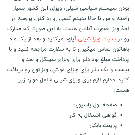
بودن سیستم سیاسی شیلی، ویزای این کشور بسیار
گواتمالا
راحته و من تا حالا ندیدم کسی رو رد کنن. پروسه ی
بلیز
اخذ ویزا بصورت آنلاین هست به این صورت که مدارک
آرژانتین
رو در
سایت ویزا شیلی
آپلود میکنید و بعد از یک ماه
شیلی
باهاتون تماس میگیرن تا به سفارت مراجعه کنید و با
سفرنامه آسیا و اقیانوسیه
پرداخت مبلغ نود دلار برای ویزای سینگل و صد و
بیست و یک دلار برای ویزای مولتی، ویزاتون رو دریافت
چین
کنید. مدارم لازم برای ویزای شیلی شامل موارد زیر
ژاپن
هست:
مالدیو
ویتنام
صفحه اول پاسپورت
بنگلادش
گواهی اشتغال به کار
میانمار
پرینت بانکی