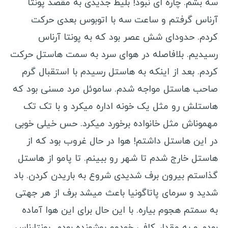
سه بشم. چاره ای نبود! بلیط جدیدی به مقصد پونتا
آرناس گرفتم و ساعت سه با اتوبوس بعدی حرکت
کردم. حدودای شش عصر بود که به پونتا آرناس
رسیدیم. بلافاصله در هوای سرد به سمت هاستل حرکت
کردم. بعد از اینکه به هاستل رسیدم با استقبال گرم
صاحب هاستل مواجه شدم. ساموئل مرد مسنی بود که
هاستلش رو مثل یک خونه اداره میکرد و با تک تک
مهموناش مثل خانواده برخورد میکرد. حس خیلی خوبی
در این هاستل داشتم! هوا در حال غروب بود که از
هاستل خارج شدم تا شهر رو ببینم. تا پامو از هاستل
گذاستم بیرون برف شدیدی شروع به باریدن کردن. باد
شدید و سرمای پاتاگونیا باعث میشد برف از هر جهتی
به سمتم هجوم بیاره. با این حال برای این هوا آماده
بودم و به مقدار کافی خودمو پوشونده بودم. پونتارناس