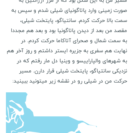
مسیر من به این شکل بود که از مرز آرژانتین به
آذربایجان
صورت زمینی وارد پاتاگونیای شیلی شدم و سپس به
گرجستان
سمت بالا حرکت کردم. سانتیاگو، پایتخت شیلی،
ارمنستان
مقصد من بعد از دیدن پاتاگونیا بود و بعد هم مجددا
روسیه
به سمت شمال و صحرای آتاکاما حرکت کردم. در
ترنسنیستریا
نهایت هم سفری به جزیره ایستر داشتم و روز آخر هم
اسپانیا
به شهرهای والپاراییسو و وینیا دل مار رفتم که در
ترکیه
نزدیکی سانتیاگو، پایتخت شیلی قرار دارن. مسیر
حرکت من در شیلی رو در نقشه زیر میتونید ببینید:
سفرنامه آفریقا
موریتانی
سنگال
گامبیا
گینه بیسائو