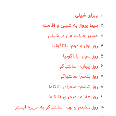
انواع ویزا
ویزا کشورهای آسیایی
ویزای شیلی
ویزا کشورهای اروپایی
بلیط پرواز به شیلی و اقامت
ویزا کشورهای آمریکای لاتین
مسیر حرکت من در شیلی
ویزا کشورهای آفریقایی
روز اول و دوم- پاتاگونیا
ویزا کشورهای اقیانوسیه
روز سوم- پاتاگونیا
راهنمای سفر
روز چهارم- سانتیاگو
شروع جهانگردی
روز پنجم- سانتیاگو
انگلیسی در سفر
روز ششم- صحرای آتاکاما
سفرنامه نویسان ایرانی
روز هفتم- صحرای آتاکاما
روز هشتم و نهم- سانتیاگو به جزیره ایستر
سفرنامه آمریکای لاتین