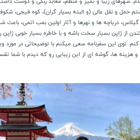
دم. شهرهای زیبا و تمیز و منظم، معابد رنگی و دوست داشتن
برزیل
ه
م حمل و نقل عالی (و البته بسیار گران)، کوه فیجی، شکوف
پرو
ن
گیلاس، دریاچه ها و نهرها و آثار اولین بمب اتمی، باعث شد
ونزوئلا
ص
ندن از ژاپن بسیار سخت باشه و با خاطره بسیار خوبی ژاپن ر
بولیوی
ک
کنم. توی این سفرنامه سعی میکنم با توضیحاتی در مورد وی
کاستاریکا
د
 و هزینه ها، گوشه ای از این زیبایی رو که دیدم با شما تقس
پاناما
ب
نیکاراگوئه
ا
هندوراس
ا
السالوادور
ق
جمهوری دومینیکن
ق
هائیتی
ب
گواتمالا
آ