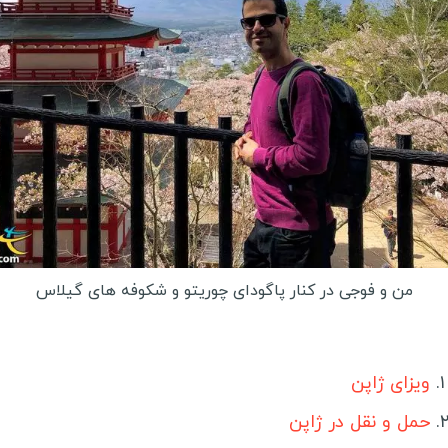
بلیز
م
آرژانتین
ک
شیلی
س
ل
سفرنامه آسیا و اقیانوسیه
ل
چین
م
ژاپن
م
مالدیو
آ
ویتنام
من و فوجی در کنار پاگودای چوریتو و شکوفه های گیلاس
گ
بنگلادش
ا
میانمار
ر
ویزای ژاپن
استرالیا
ت
حمل و نقل در ژاپن
لبنان
ا