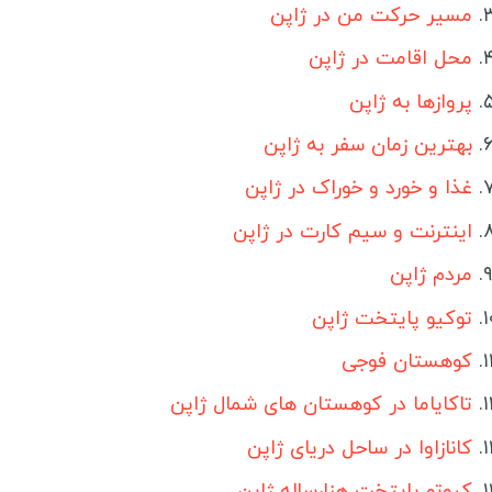
مسیر حرکت من در ژاپن
نیوزلند
ت
ساموا
محل اقامت در ژاپن
سفرن
کره شمالی
پروازها به ژاپن
کره جنوبی
م
بهترین زمان سفر به ژاپن
اندونزی
س
غذا و خورد و خوراک در ژاپن
فیلیپین
گ
اینترنت و سیم کارت در ژاپن
قزاقستان
گ
مردم ژاپن
قرقیزستان
گ
توکیو پایتخت ژاپن
اردن
س
کوهستان فوجی
سنگاپور
ل
تاکایاما در کوهستان های شمال ژاپن
هند
م
کانازاوا در ساحل دریای ژاپن
مالزی
ب
عراق
س
کیوتو پایتخت هزارساله ژاپن