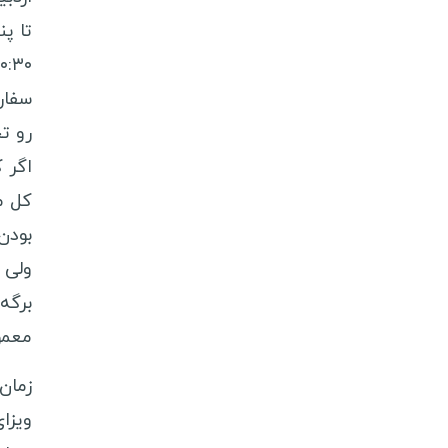
رو تح
اگر 
کل م
بودن
ولی 
برگه
معمولا ۵ روز کا
ویزا