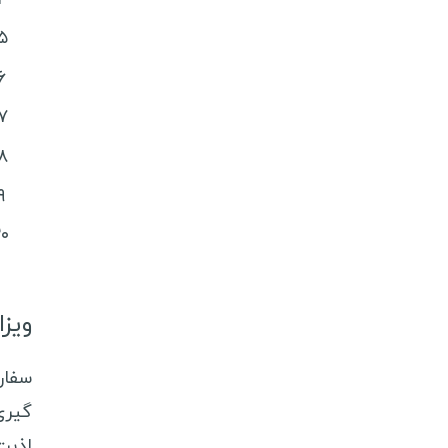
ویزا
سفار
گیری
اذیت