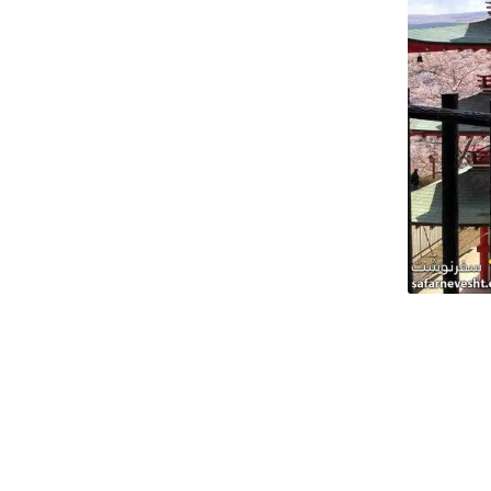
قدونیه
وزوو
ن مارینو
یتوانی
تونی
ونته نگرو
ولداوی
ذربایجان
رجستان
رمنستان
وسیه
رنسنیستریا
سپانیا