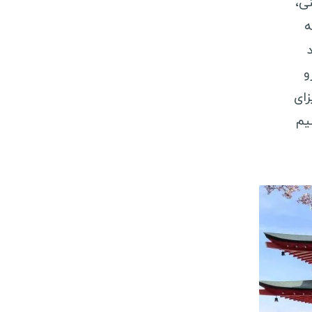
ی،
لند
ه
روژ
ربستان
و
رواسی
زای
انمارک
یم
لغارستان
ستونی
سلوونی
برس
برس شمالی
وسنی و هرزگوین
لبانی