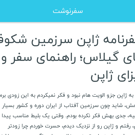
سفرنوشت
رنامه ژاپن سرزمین شکوف
زا شینگن هلند
ویزا کانادا
زا شینگن فرانسه
ویزا استرالیا
ی گیلاس؛ راهنمای سفر و
زا شینگن یونان
ویزا چین
زای ژاپن
زا شینگن لهستان
سفرنامه صربستان
به ژاپن جزو الویت هام نبود و فکر نمیکردم به این زودی برم
مش، شاید چون سرزمین آفتاب از ایران دوره و کشور بسیار
سفرنامه آمریکای لاتین
سفرن
یه، جدی بهش فکر نکرده بودم. وقتی یک بلیط مناسب پیدا
مکزیک
ر
، رفتم و ژاپن رو از نزدیک دیدم، حسرت خوردم چرا زودتر
کوبا
ا