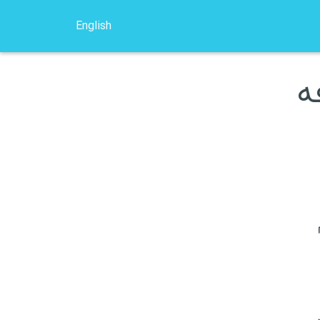
English
ه
کوچ سرفینگ
خرید بلیط ارزان
انتخاب هاستل
وسایل سفر
امه اروپا
ومانی
وکراین