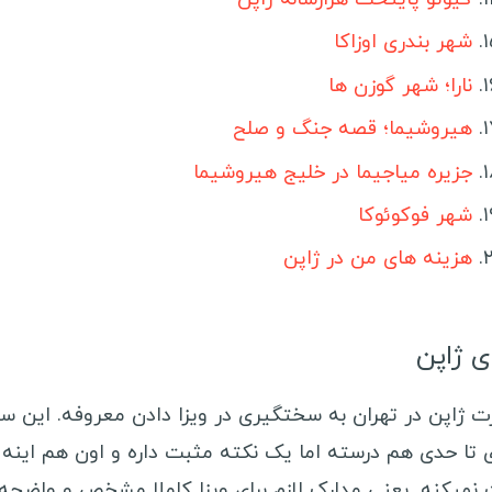
غ
شهر بندری اوزاکا
ت
نارا؛ شهر گوزن ها
ب
هیروشیما؛ قصه جنگ و صلح
ن
جزیره میاجیما در خلیج هیروشیما
س
شهر فوکوئوکا
م
هزینه های من در ژاپن
ک
آ
ی ژاپن
ت
ز
ت ژاپن در تهران به سختگیری در ویزا دادن معروفه. این 
ت
 تا حدی هم درسته اما یک نکته مثبت داره و اون هم اینه 
 نمیکنه. یعنی مدارک لازم برای ویزا کاملا مشخص و واضحه،