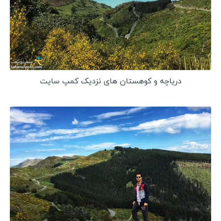
گینه
سیرالئون
لیبریا
مالی
بورکینافاسو
دریاچه و کوهستان های نزدیک کمپ سایت
ساحل عاج
غنا
توگو
بنین
نیجر
سیشل
مصر