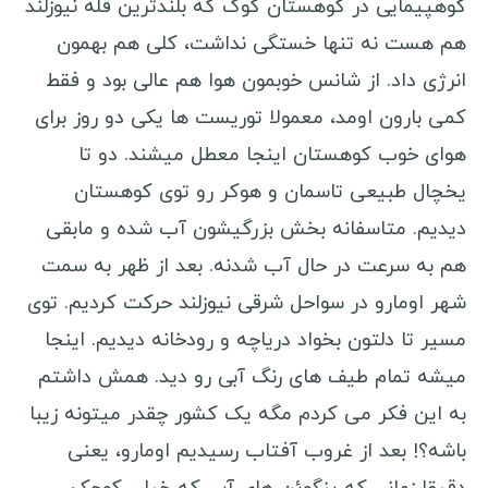
کوهپیمایی در کوهستان کوک که بلندترین قله نیوزلند
هم هست نه تنها خستگی نداشت، کلی هم بهمون
انرژی داد. از شانس خوبمون هوا هم عالی بود و فقط
کمی بارون اومد، معمولا توریست ها یکی دو روز برای
هوای خوب کوهستان اینجا معطل میشند. دو تا
یخچال طبیعی تاسمان و هوکر رو توی کوهستان
دیدیم. متاسفانه بخش بزرگیشون آب شده و مابقی
هم به سرعت در حال آب شدنه. بعد از ظهر به سمت
شهر اومارو در سواحل شرقی نیوزلند حرکت کردیم. توی
مسیر تا دلتون بخواد دریاچه و رودخانه دیدیم. اینجا
میشه تمام طیف های رنگ آبی رو دید. همش داشتم
به این فکر می کردم مگه یک کشور چقدر میتونه زیبا
باشه؟! بعد از غروب آفتاب رسیدیم اومارو، یعنی