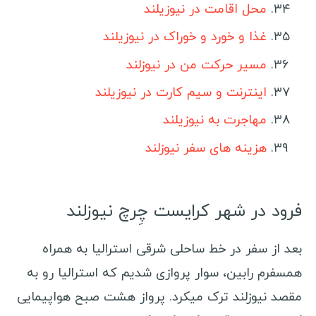
استرالیا
محل اقامت در نیوزیلند
لبنان
غذا و خورد و خوراک در نیوزیلند
نیوزلند
مسیر حرکت من در نیوزلند
ساموا
اینترنت و سیم کارت در نیوزیلند
کره شمالی
مهاجرت به نیوزیلند
کره جنوبی
هزینه های سفر نیوزلند
اندونزی
فیلیپین
قزاقستان
فرود در شهر کرایست چِرچ نیوزلند
قرقیزستان
بعد از سفر در خط ساحلی شرقی استرالیا به همراه
اردن
همسفرم رابین، سوار پروازی شدیم که استرالیا رو به
سنگاپور
مقصد نیوزلند ترک میکرد. پرواز هشت صبح هواپیمایی
هند