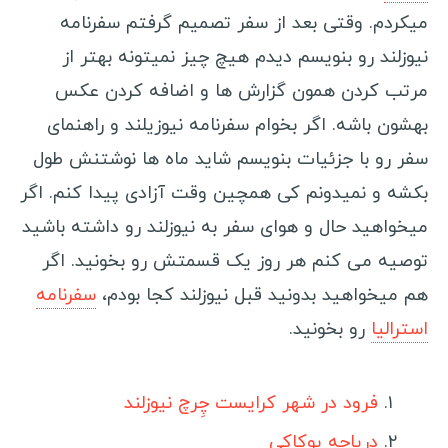
میکردم. وقتی بعد از سفر تصمیم گرفتم سفرنامه
ویزا کانادا
نیوزلند رو بنویسم دیدم هیچ چیز نمیتونه بهتر از
ویزا استرالیا
مرتب کردن همون گزارش ها و اضافه کردن عکس
ویزا چین
بهشون باشه. اگر بخوام سفرنامه نیوزیلند و راهنمای
سفر رو با جزئیات بنویسم شاید ماه ها نوشتنش طول
سفرنامه صربستان
بکشه و نمیدونم کی همچین وقت آزادی پیدا کنم. اگر
کوچ سرفینگ
میخواهید حال و هوای سفر به نیوزلند رو داشته باشید
توصیه می کنم هر روز یک قسمتش رو بخونید. اگر
خرید بلیط ارزان
هم میخواهید بدونید قبل نیوزلند کجا بودم،
سفرنامه
انتخاب هاستل
استرالیا
رو بخونید.
وسایل سفر
فرود در شهر کرایست چِرچ نیوزلند
ویزا
دریاچه پوکاکی