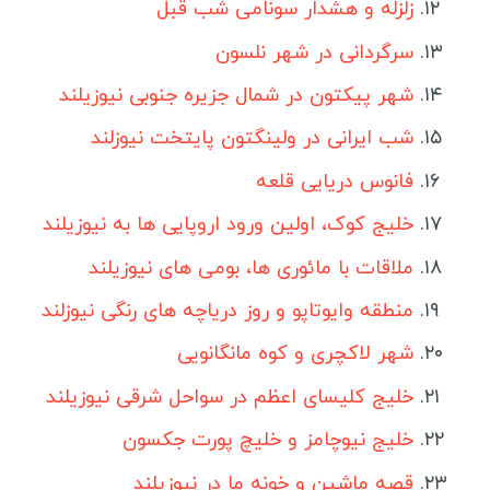
زلزله و هشدار سونامی شب قبل
مکزیک
سرگردانی در شهر نلسون
کوبا
شهر پیکتون در شمال جزیره جنوبی نیوزیلند
برزیل
پرو
شب ایرانی در ولینگتون پایتخت نیوزلند
ونزوئلا
فانوس دریایی قلعه
بولیوی
خلیج کوک، اولین ورود اروپایی ها به نیوزیلند
کاستاریکا
ملاقات با مائوری ها، بومی های نیوزیلند
پاناما
منطقه وایوتاپو و روز دریاچه های رنگی نیوزلند
نیکاراگوئه
شهر لاکچری و کوه مانگانویی
هندوراس
خلیج کلیسای اعظم در سواحل شرقی نیوزیلند
السالوادور
خلیج نیوچامز و خلیچ پورت جکسون
جمهوری دومینیکن
قصه ماشین و خونه ما در نیوزیلند
هائیتی