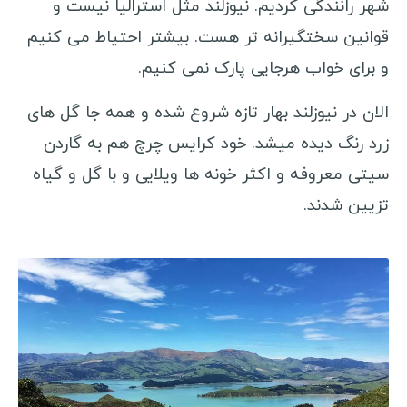
شهر رانندگی کردیم. نیوزلند مثل استرالیا نیست و
آذربایجان
قوانین سختگیرانه تر هست. بیشتر احتیاط می کنیم
گرجستان
و برای خواب هرجایی پارک نمی کنیم.
ارمنستان
الان در نیوزلند بهار تازه شروع شده و همه جا گل های
روسیه
زرد رنگ دیده میشد. خود کرایس چرچ هم به گاردن
ترنسنیستریا
سیتی معروفه و اکثر خونه ها ویلایی و با گل و گیاه
اسپانیا
تزیین شدند.
ترکیه
سفرنامه آفریقا
موریتانی
سنگال
گامبیا
گینه بیسائو