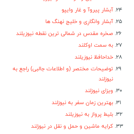
آبشار پیروآ و غار وایپو
گواتمالا
بلیز
آبشار وانگارِی و خلیج نهنگ ها
آرژانتین
صخره مقدس در شمالی ترین نقطه نیوزیلند
شیلی
به سمت اوکلند
خداحافظ نیوزیلند
سفرنامه آسیا و اقیانوسیه
توضیحات مختصر (و اطلاعات جالبی) راجع به
چین
نیوزلند
ژاپن
ویزای نیوزلند
مالدیو
ویتنام
بهترین زمان سفر به نیوزلند
بنگلادش
بلیط پرواز به نیوزیلند
میانمار
کرایه ماشین و حمل و نقل در نیوزلند