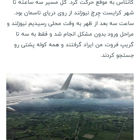
کانتاس به موقع حرکت کرد. کل مسیر سه ساعته تا
مالزی
شهر کرایست چِرچ نیوزلند از روی دریای تاسمان بود.
عراق
ساعت سه بعد از ظهر به وقت محلی رسیدیم نیوزلند و
مراحل ورود بدون مشکل انجام شد و فقط به سه تا
سفرنامه اروپا
گریپ فروت من ایراد گرفتند و همه کوله پشتی رو
رومانی
جستجو کردند.
اوکراین
هلند
نروژ
صربستان
کرواسی
دانمارک
بلغارستان