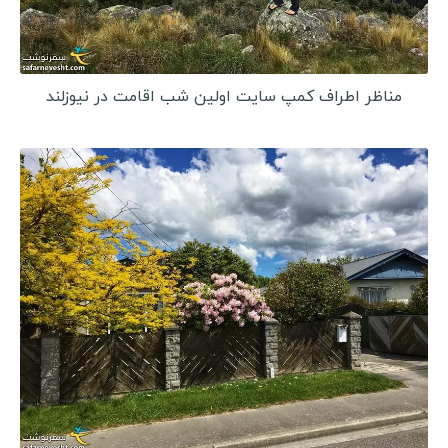
کنیا
آفریقای جنوبی
تانزانیا
مناظر اطراف کمپ سایت اولین شب اقامت در نیوزلند
زیمباوه
تونس