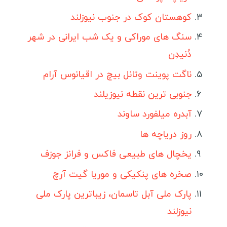
انواع ویزا
کوهستان کوک در جنوب نیوزلند
ویزا کشورهای آسیایی
سنگ های موراکی و یک شب ایرانی در شهر
ویزا کشورهای اروپایی
دُنیدِن
ویزا کشورهای آمریکای لاتین
ناگت پوینت وتانل بیچ در اقیانوس آرام
ویزا کشورهای آفریقایی
جنوبی ترین نقطه نیوزیلند
ویزا کشورهای اقیانوسیه
آبدره میلفورد ساوند
راهنمای سفر
روز دریاچه ها
شروع جهانگردی
یخچال های طبیعی فاکس و فرانز جوزف
انگلیسی در سفر
صخره های پنکیکی و موریا گیت آرچ
سفرنامه نویسان ایرانی
پارک ملی آبل تاسمان، زیباترین پارک ملی
نیوزلند
سفرنامه آمریکای لاتین