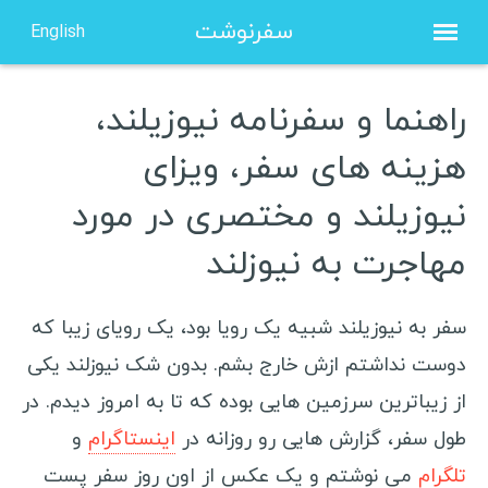
سفرنوشت
English
راهنما و سفرنامه نیوزیلند،
صفحه نخست
هزینه های سفر، ویزای
درباره من
نیوزیلند و مختصری در مورد
مشاوره
مهاجرت به نیوزلند
نویسنده مهمان
ویزا شینگن هلند
سفر به نیوزیلند شبیه یک رویا بود، یک رویای زیبا که
دوست نداشتم ازش خارج بشم. بدون شک نیوزلند یکی
ویزا شینگن فرانسه
از زیباترین سرزمین هایی بوده که تا به امروز دیدم. در
ویزا شینگن یونان
طول سفر، گزارش هایی رو روزانه در
اینستاگرام
و
ویزا شینگن لهستان
تلگرام
می نوشتم و یک عکس از اون روز سفر پست