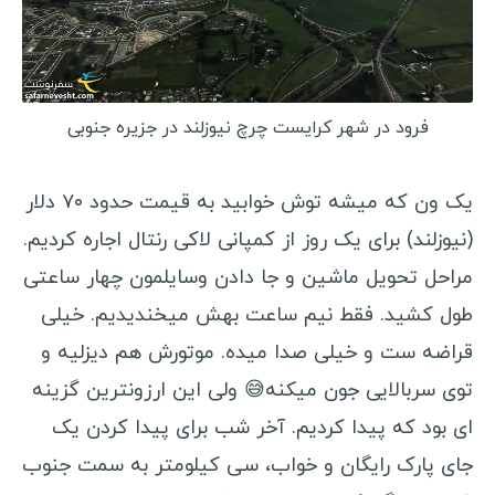
استونی
اسلوونی
قبرس
قبرس شمالی
فرود در شهر کرایست چرچ نیوزلند در جزیره جنوبی
بوسنی و هرزگوین
آلبانی
یک ون که میشه توش خوابید به قیمت حدود ۷۰ دلار
مقدونیه
(نیوزلند) برای یک روز از کمپانی لاکی رنتال اجاره کردیم.
مراحل تحویل ماشین و جا دادن وسایلمون چهار ساعتی
کوزوو
طول کشید. فقط نیم ساعت بهش میخندیدیم. خیلی
سن مارینو
قراضه ست و خیلی صدا میده. موتورش هم دیزلیه و
لیتوانی
توی سربالایی جون میکنه😅 ولی این ارزونترین گزینه
لتونی
ای بود که پیدا کردیم. آخر شب برای پیدا کردن یک
مونته نگرو
جای پارک رایگان و خواب، سی کیلومتر به سمت جنوب
مولداوی