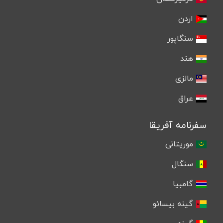
اردن
سنگاپور
هند
مالزی
عراق
سفرنامه آفریقا
موریتانی
سنگال
گامبیا
گینه بیسائو