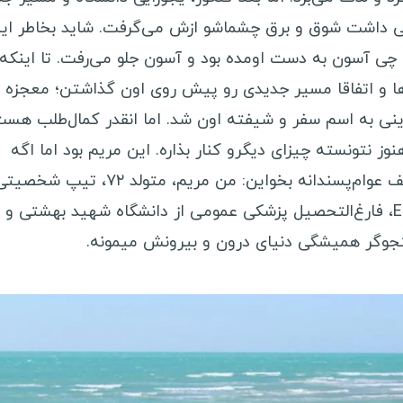
برزیل
ه
ی داشت شوق و برق چشماشو ازش می‌گرفت. شاید بخاطر این
پرو
چی آسون به دست اومده بود و آسون جلو می‌رفت. تا اینکه
ن
ها و اتفاقا مسیر جدیدی رو پیش روی اون گذاشتن؛ معجزه
ونزوئلا
ص
نی به اسم سفر و شیفته اون شد. اما انقدر کمال‌طلب هس
بولیوی
ک
وز نتونسته چیزای دیگرو کنار بذاره. این مریم بود اما اگه
کاستاریکا
د
تعریف عوام‌پسندانه بخواین: من مریم، متولد ۷۲، تیپ شخصی
پاناما
ب
ENFP، فارغ‌التحصیل پزشکی عمومی از دانشگاه شهید بهشتی و 
نیکاراگوئه
ا
وگر همیشگی دنیای درون و بیرونش میمونه.
هندوراس
ا
السالوادور
ق
جمهوری دومینیکن
ق
هائیتی
ب
گواتمالا
آ