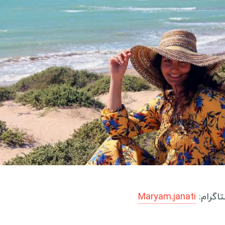
بلیز
م
آرژانتین
ک
شیلی
س
ل
سفرنامه آسیا و اقیانوسیه
ل
چین
م
ژاپن
م
مالدیو
آ
ویتنام
گ
بنگلادش
ا
میانمار
ر
استرالیا
تاگرام:
Maryam.janati
ت
لبنان
ا