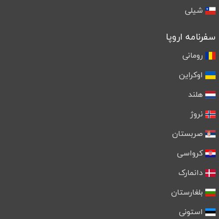
شیلی
سفرنامه اروپا
رومانی
اوکراین
هلند
نروژ
صربستان
کرواسی
دانمارک
بلغارستان
استونی