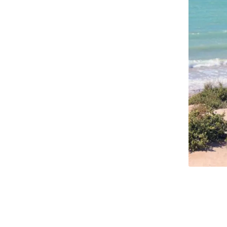
قدونیه
وزوو
ن مارینو
یتوانی
تونی
ونته نگرو
ولداوی
ذربایجان
رجستان
رمنستان
وسیه
رنسنیستریا
سپانیا