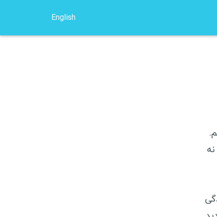
English
کوچ سرفینگ
خرید بلیط ارزان
انتخاب هاستل
وسایل سفر
.
 نه
امه اروپا
ومانی
دگی
وکراین
ید