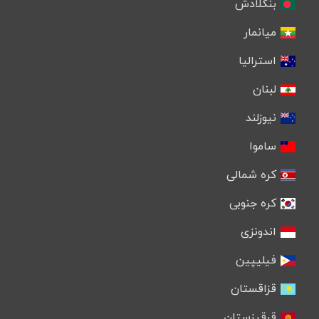
بنگلادش
میانمار
استرالیا
لبنان
نیوزلند
ساموا
کره شمالی
کره جنوبی
اندونزی
فیلیپین
قزاقستان
قرقیزستان