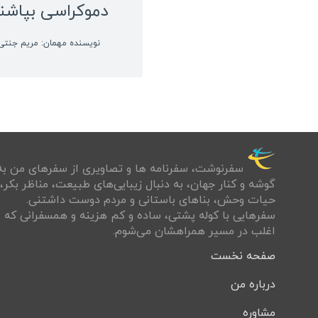
دموکراسی بپاشن
نویسنده مهمان: مریم جنتی
سفرنوشت‌، سفرنامه ها و تصاويری از سفرهای من به
گوشه و كنار جهان، به دنبال زيبايی‌های طبيعت، مناظر بكر،
حيات وحش، بناهای باستانی و مردم دوست داشتنی.
سفرهايی با کوله پشتی، ساده و كم هزينه و همسفرانی كه
اغلب در مسير همراهشان می‌شوم.
صفحه نخست
درباره من
مشاوره