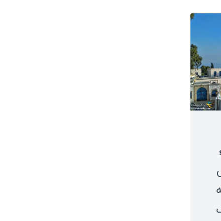
نیوزلند
ت
ساموا
سفرن
کره شمالی
کره جنوبی
م
اندونزی
س
فیلیپین
گ
قزاقستان
گ
قرقیزستان
گ
اردن
س
سنگاپور
ل
هند
م
مالزی
ب
عراق
س