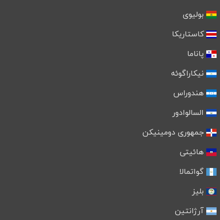
بولیوی
کاستاریکا
پاناما
نیکاراگوئه
هندوراس
السالوادور
جمهوری دومینیکن
هائیتی
گواتمالا
بلیز
آرژانتین