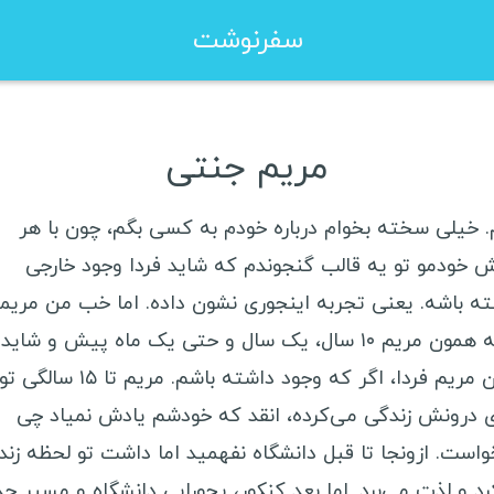
سفرنوشت
زا شینگن هلند
ویزا کانادا
مریم جنتی
زا شینگن فرانسه
ویزا استرالیا
زا شینگن یونان
ویزا چین
. خیلی سخته بخوام درباره خودم به کسی بگم، چون با هر
 خودمو تو یه قالب گنجوندم که شاید فردا وجود خارجی
زا شینگن لهستان
سفرنامه صربستان
ته باشه. یعنی تجربه اینجوری نشون داده. اما خب من مریمم
اما نه همون مریم ۱۰ سال، یک سال و حتی یک ماه پیش و شاید
همون مریم فردا، اگر که وجود داشته باشم. مریم تا ۱۵ سالگی تو
سفرنامه آمریکای لاتین
سفرن
ی درونش زندگی می‌کرده، انقد که خودشم یادش نمیاد چی
مکزیک
ر
واست. ازونجا تا قبل دانشگاه نفهمید اما داشت تو لحظه زن
کوبا
ا
د و لذت می‌برد. اما بعد کنکور، یجورایی دانشگاه و مسیر جد