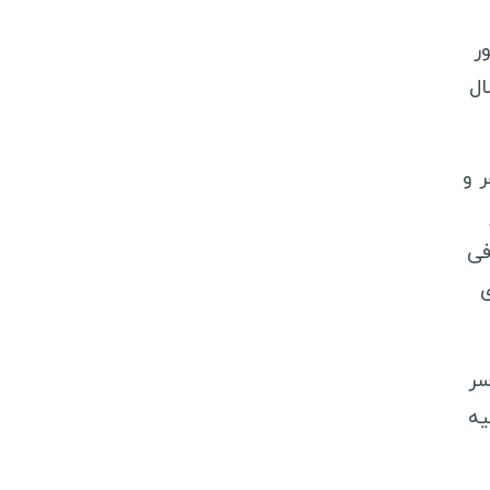
لند
ر
روژ
سال
ربستان
رواسی
 و
انمارک
لغارستان
فی
ستونی
ی
سلوونی
برس
سر
برس شمالی
یه
وسنی و هرزگوین
لبانی