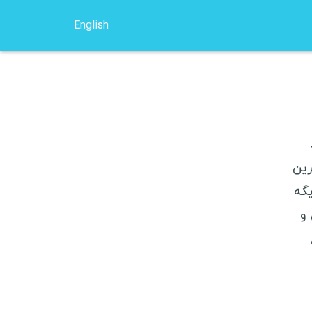
English
کوچ سرفینگ
خرید بلیط ارزان
انتخاب هاستل
رین
وسایل سفر
یگه
و
امه اروپا
ومانی
وکراین