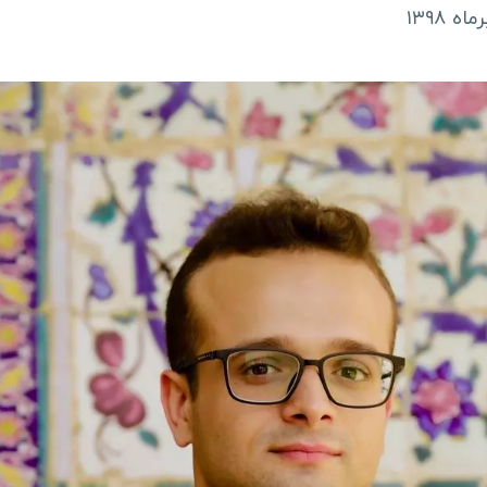
بلیز
م
ماه ۱۳۹۸
آرژانتین
ک
شیلی
س
ل
سفرنامه آسیا و اقیانوسیه
ل
چین
م
ژاپن
م
مالدیو
آ
ویتنام
گ
بنگلادش
ا
میانمار
ر
استرالیا
ت
لبنان
ا