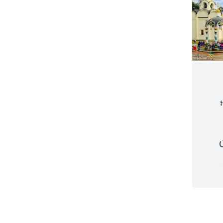
غ
ت
ب
ن
س
م
ک
آ
ت
ز
ت