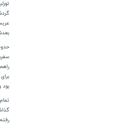
تورل
ویزا کشورهای اروپایی
گردش
ویزا کشورهای آمریکای لاتین
ویزا کشورهای آفریقایی
بعدش
ویزا کشورهای اقیانوسیه
حدود
راهنمای سفر
سفره
شروع جهانگردی
راهم
انگلیسی در سفر
برای
سفرنامه نویسان ایرانی
بود 
تمام
گذاش
رفتم