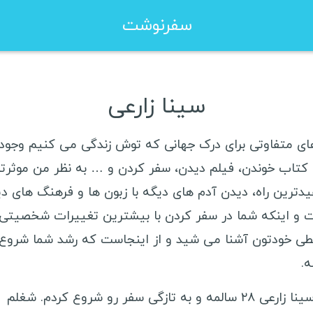
سفرنوشت
زا شینگن هلند
ویزا کانادا
سینا زارعی
زا شینگن فرانسه
ویزا استرالیا
زا شینگن یونان
ویزا چین
های متفاوتی برای درک جهانی که توش زندگی می کنیم وجود
؛ کتاب خوندن، فیلم دیدن، سفر کردن و … به نظر من موثرت
زا شینگن لهستان
سفرنامه صربستان
یدترین راه، دیدن آدم های دیگه با زبون ها و فرهنگ های د
و اینکه شما در سفر کردن با بیشترین تغییرات شخصیتی 
ی خودتون آشنا می شید و از اینجاست که رشد شما شروع
سفرنامه آمریکای لاتین
سفرن
.
مکزیک
ر
من سینا زارعی ۲۸ سالمه و به تازگی سفر رو شروع کردم. شغلم
کوبا
ا