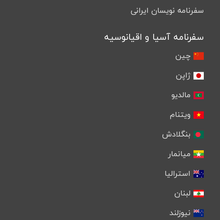
سفرنامه نویسان ایرانی
سفرنامه آسیا و اقیانوسیه
چین
ژاپن
مالدیو
ویتنام
بنگلادش
میانمار
استرالیا
لبنان
نیوزلند