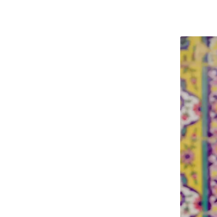
قدونیه
وزوو
ن مارینو
یتوانی
تونی
ونته نگرو
ولداوی
ذربایجان
رجستان
رمنستان
وسیه
رنسنیستریا
سپانیا