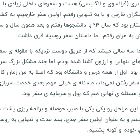
یدری (فرانسوی و انگلیسی) هست و سفرهای داخلی زیادی با
برزیل
ه
گران خارجی و یا به تنهایی رفتم. اولین سفر خارجیم، به کشو
پرو
ن
عربستان بود که سال ۹۳ با دانشجوها رفتم و بعد همون سال و 
ونزوئلا
ص
 به عراق رفتم. اما داستان سفر روسیه فرق داشت.
بولیوی
ک
ا سه سالی میشد که از طریق دوست نزدیکم با مقوله ی سفر
کاستاریکا
د
ای تنهایی و ارزون آشنا شده بودم. اما چند مشکل بزرگ سر
پاناما
ب
 بود. اول از همه درس و دانشگاه بود که اصلا به من زمان کا
نیکاراگوئه
ا
 سفر رفتن نمی‌داد، مسئله ی خیلی مهم بعدی خدمت سرباز
هندوراس
ا
و مسئله ی نهایی هم که پول و سرمایه ی سفر بود.
السالوادور
ق
 این مراحل رو یکی یکی با صبر، حوصله و برنامه ریزی پشت 
جمهوری دومینیکن
ق
تم و به عنوان اولین سفر جدی، بلند مدت و تنهایی به روس
هائیتی
ب
، خودم و کوله پشتیم.
گواتمالا
آ