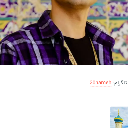
نیوزلند
ت
ساموا
سفرن
کره شمالی
کره جنوبی
م
اندونزی
س
فیلیپین
گ
قزاقستان
گ
قرقیزستان
گ
تاگرام:
30nameh
اردن
س
سنگاپور
ل
هند
م
مالزی
ب
عراق
س