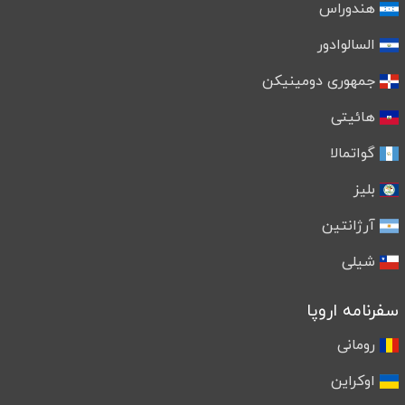
هندوراس
السالوادور
جمهوری دومینیکن
هائیتی
گواتمالا
بلیز
آرژانتین
شیلی
سفرنامه اروپا
رومانی
اوکراین