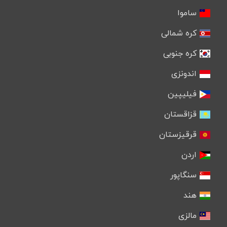
ساموا
کره شمالی
کره جنوبی
اندونزی
فیلیپین
قزاقستان
قرقیزستان
اردن
سنگاپور
هند
مالزی