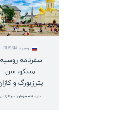
روسیه RUSSIA
سفرنامه روسیه؛
مسکو، سن
پترزبورگ و کازان
نویسنده مهمان: سینا زارعی