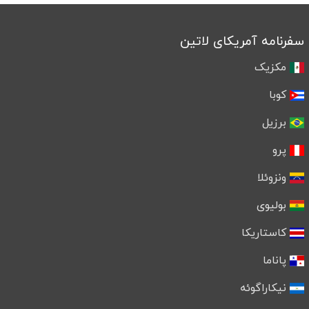
سفرنامه آمریکای لاتین
مکزیک
کوبا
برزیل
پرو
ونزوئلا
بولیوی
کاستاریکا
پاناما
نیکاراگوئه