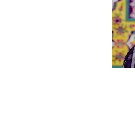
رکیه
امه آفریقا
وریتانی
نگال
امبیا
ینه بیسائو
ینه
یرالئون
یبریا
الی
ورکینافاسو
احل عاج