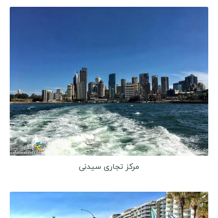
استونی
اسلوونی
قبرس
قبرس شمالی
بوسنی و هرزگوین
آلبانی
مقدونیه
کوزوو
سن مارینو
لیتوانی
مرکز تجاری سیدنی
لتونی
مونته نگرو
مولداوی