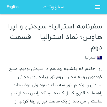
سفرنوشت
English
سفرنامه استرالیا؛ سیدنی و اپرا
صفحه نخست
هاوس؛ نماد استرالیا – قسمت
درباره من
دوم
مشاوره
نویسنده مهمان
استرالیا
روز هفتم که یکشنبه بود هم در سیدنی بودیم. صبح
ویزا شینگن هلند
خودمون رو به محل شروع تور پیاده روی مجانی
ویزا شینگن فرانسه
سیدنی رسوندیم. تور سه ساعت بود ولی توضیحات
ویزا شینگن یونان
راهنما به قدری کسل کننده بود که رابین بعد از نیم
ویزا شینگن لهستان
ساعت و من بعد از یک ساعت تور رو رها کردم. از