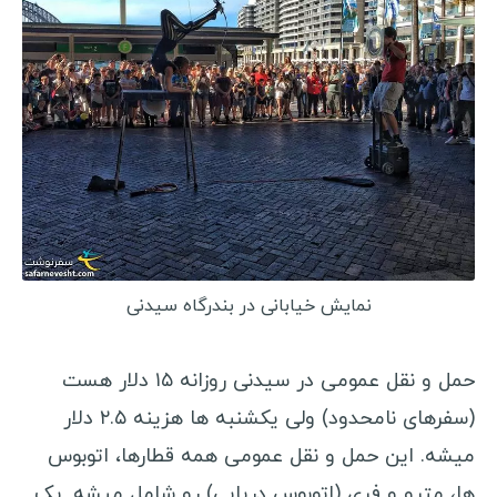
آذربایجان
گرجستان
ارمنستان
روسیه
ترنسنیستریا
اسپانیا
ترکیه
نمایش خیابانی در بندرگاه سیدنی
سفرنامه آفریقا
موریتانی
حمل و نقل عمومی در سیدنی روزانه ۱۵ دلار هست
سنگال
(سفرهای نامحدود) ولی یکشنبه ها هزینه ۲.۵ دلار
گامبیا
میشه. این حمل و نقل عمومی همه قطارها، اتوبوس
گینه بیسائو
ها، مترو و فری (اتوبوس دریایی) رو شامل میشه. یک