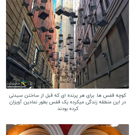
مکزیک
کوبا
برزیل
پرو
ونزوئلا
بولیوی
کاستاریکا
پاناما
نیکاراگوئه
کوچه قفس ها. برای هر پرنده ای که قبل از ساختن سیدنی
هندوراس
در این منطقه زندگی میکرده یک قفس بطور نمادین آویزان
کرده بودند.
السالوادور
جمهوری دومینیکن
هائیتی