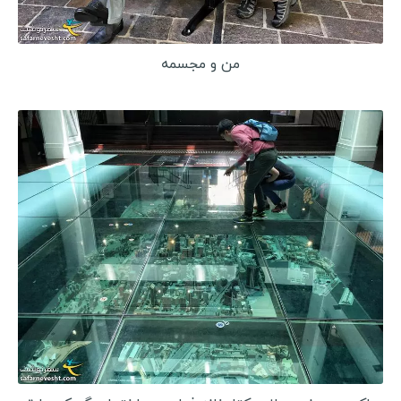
کنیا
آفریقای جنوبی
من و مجسمه
تانزانیا
زیمباوه
تونس