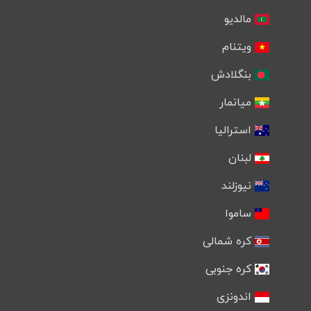
مالدیو
ویتنام
بنگلادش
میانمار
استرالیا
لبنان
نیوزلند
ساموا
کره شمالی
کره جنوبی
اندونزی