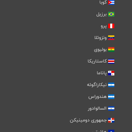
کوبا
برزیل
پرو
ونزوئلا
بولیوی
کاستاریکا
پاناما
نیکاراگوئه
هندوراس
السالوادور
جمهوری دومینیکن