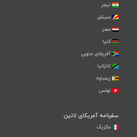
نیجر
سیشل
مصر
کنیا
آفریقای جنوبی
تانزانیا
زیمباوه
تونس
سفرنامه آمریکای لاتین
مکزیک