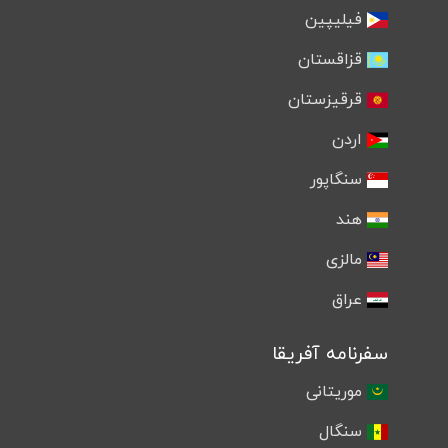
فیلیپین
قزاقستان
قرقیزستان
اردن
سنگاپور
هند
مالزی
عراق
سفرنامه آفریقا
موریتانی
سنگال