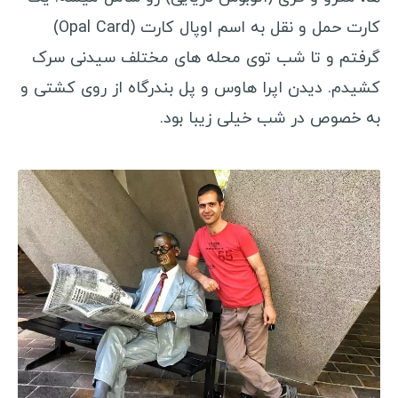
گینه
کارت حمل و نقل به اسم اوپال کارت (Opal Card)
سیرالئون
گرفتم و تا شب توی محله های مختلف سیدنی سرک
لیبریا
کشیدم. دیدن اپرا هاوس و پل بندرگاه از روی کشتی و
مالی
به خصوص در شب خیلی زیبا بود.
بورکینافاسو
ساحل عاج
غنا
توگو
بنین
نیجر
سیشل
مصر