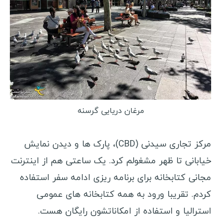
استرالیا
لبنان
نیوزلند
ساموا
کره شمالی
کره جنوبی
اندونزی
مرغان دریایی گرسنه
فیلیپین
قزاقستان
مرکز تجاری سیدنی (CBD)، پارک ها و دیدن نمایش
قرقیزستان
خیابانی تا ظهر مشغولم کرد. یک ساعتی هم از اینترنت
مجانی کتابخانه برای برنامه ریزی ادامه سفر استفاده
اردن
کردم. تقریبا ورود به همه کتابخانه های عمومی
سنگاپور
استرالیا و استفاده از امکاناتشون رایگان هست.
هند