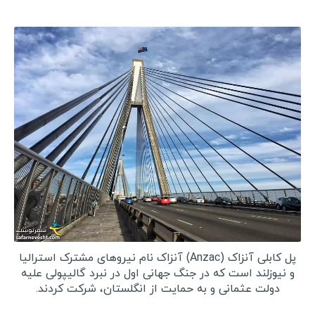
مالزی
عراق
سفرنامه اروپا
رومانی
اوکراین
هلند
نروژ
صربستان
کرواسی
پل کابلی آنزاک (Anzac) آنزاک نام نیروهای مشترک استرالیا
دانمارک
و نیوزلند است که در جنگ جهانی اول در نبرد گالیپولی علیه
دولت عثمانی و به حمایت از انگلستان، شرکت کردند.
بلغارستان