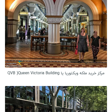
گواتمالا
بلیز
آرژانتین
شیلی
سفرنامه آسیا و اقیانوسیه
چین
ژاپن
مرکز خرید ملکه ویکتوریا یا QVB )Queen Victoria Building
مالدیو
ویتنام
بنگلادش
میانمار