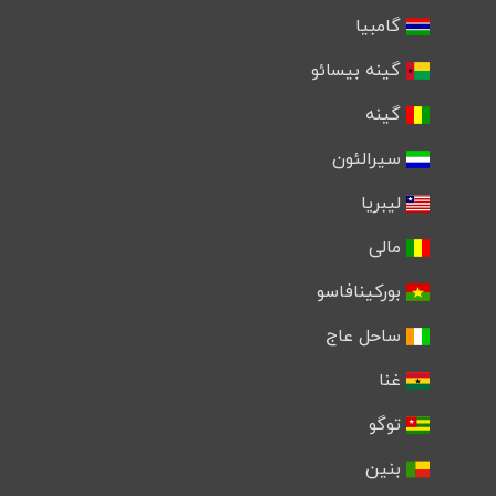
گامبیا
گینه بیسائو
گینه
سیرالئون
لیبریا
مالی
بورکینافاسو
ساحل عاج
غنا
توگو
بنین