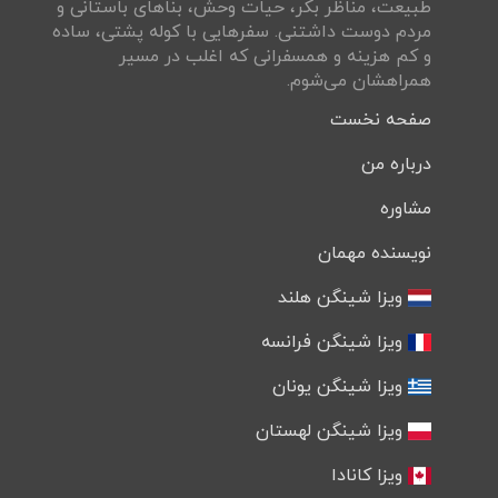
طبيعت، مناظر بكر، حيات وحش، بناهای باستانی و
مردم دوست داشتنی. سفرهايی با کوله پشتی، ساده
و كم هزينه و همسفرانی كه اغلب در مسير
همراهشان می‌شوم.
صفحه نخست
درباره من
مشاوره
نویسنده مهمان
ویزا شینگن هلند
ویزا شینگن فرانسه
ویزا شینگن یونان
ویزا شینگن لهستان
ویزا کانادا