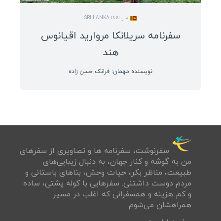
سریلانکا SRI LANKA
سفرنامه سریلانکا مروارید اقیانوس
هند
نویسنده مهمان: فرانک حسن زاده
سفرنوشت‌، سفرنامه ها و تصاويری از سفرهای
من به گوشه و كنار جهان، به دنبال زيبايی‌های
طبيعت، مناظر بكر، حيات وحش، بناهای باستانی و
مردم دوست داشتنی. سفرهايی با کوله پشتی، ساده
و كم هزينه و همسفرانی كه اغلب در مسير
همراهشان می‌شوم.