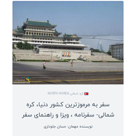
کنیا
آفریقای جنوبی
تانزانیا
زیمباوه
تونس
کره شمالی NORTH KOREA
سفر به مرموزترین کشور دنیا، کره
شمالی- سفرنامه ، ویزا و راهنمای سفر
نویسنده مهمان: حسان جلوداری