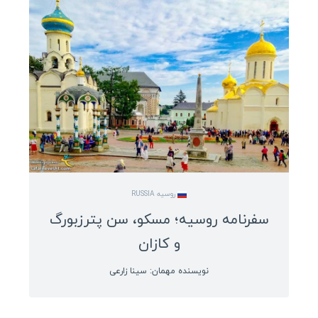
گینه
سیرالئون
لیبریا
مالی
بورکینافاسو
ساحل عاج
غنا
توگو
روسیه RUSSIA
سفرنامه روسیه؛ مسکو، سن پترزبورگ
بنین
و کازان
نیجر
سیشل
نویسنده مهمان: سینا زارعی
مصر