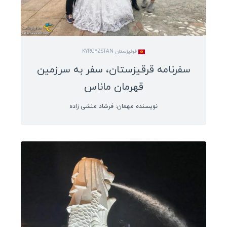
مکزیک
کوبا
برزیل
قرقیزستان KYRGYZSTAN
پرو
سفرنامه قرقیزستان، سفر به سرزمین
ونزوئلا
قهرمان ماناس
بولیوی
نویسنده مهمان: فرشاد منشی زاده
کاستاریکا
پاناما
نیکاراگوئه
هندوراس
السالوادور
جمهوری دومینیکن
هائیتی