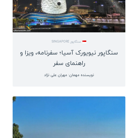
گواتمالا
بلیز
آرژانتین
سنگاپور SINGAPORE
شیلی
سنگاپور نیویورک آسیا؛ سفرنامه، ویزا و
سفرنامه آسیا و اقیانوسیه
راهنمای سفر
چین
نویسنده مهمان: مهران علی نژاد
ژاپن
مالدیو
ویتنام
بنگلادش
میانمار