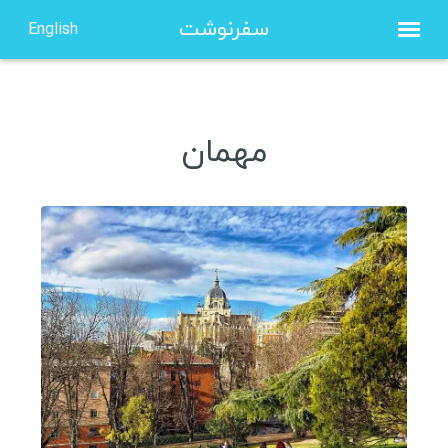
سفرنوشت
English
صفحه نخست
مهمان
درباره من
مشاوره
نویسنده مهمان
ویزا شینگن هلند
ویزا شینگن فرانسه
ویزا شینگن یونان
ویزا شینگن لهستان