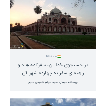
مالزی
عراق
سفرنامه اروپا
رومانی
اوکراین
هلند
هند INDIA
نروژ
در جستجوی خدایان، سفرنامه هند و
صربستان
راهنمای سفر به چهارده شهر آن
کرواسی
نویسنده مهمان: سید میثم شفیعی مطهر
دانمارک
بلغارستان