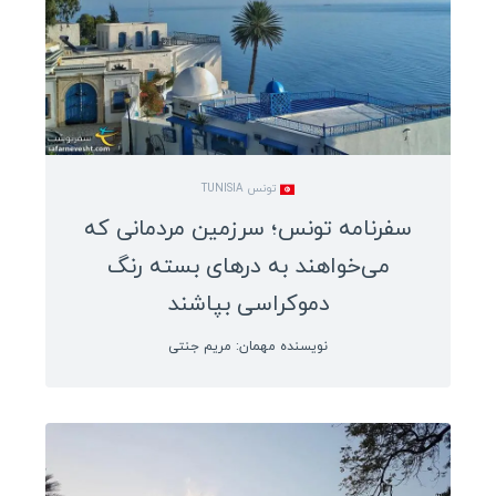
استرالیا
لبنان
نیوزلند
ساموا
کره شمالی
تونس TUNISIA
کره جنوبی
سفرنامه تونس؛ سرزمین مردمانی که
اندونزی
می‌خواهند به درهای بسته‌‌ رنگ
فیلیپین
دموکراسی بپاشند
قزاقستان
نویسنده مهمان: مریم جنتی
قرقیزستان
اردن
سنگاپور
هند