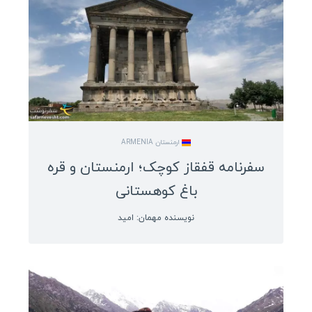
استونی
اسلوونی
قبرس
قبرس شمالی
بوسنی و هرزگوین
آلبانی
ارمنستان ARMENIA
مقدونیه
سفرنامه قفقاز کوچک؛ ارمنستان و قره
کوزوو
باغ کوهستانی
سن مارینو
نویسنده مهمان: امید
لیتوانی
لتونی
مونته نگرو
مولداوی