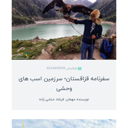
آذربایجان
گرجستان
ارمنستان
روسیه
ترنسنیستریا
اسپانیا
ترکیه
قزاقستان KAZAKHSTAN
سفرنامه قزاقستان؛ سرزمین اسب های
سفرنامه آفریقا
وحشی
موریتانی
نویسنده مهمان: فرشاد منشی زاده
سنگال
گامبیا
گینه بیسائو