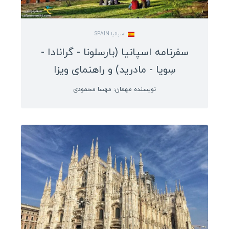
ویزا کانادا
اسپانیا SPAIN
ویزا استرالیا
سفرنامه اسپانیا (بارسلونا - گرانادا -
ویزا چین
سِویا - مادرید) و راهنمای ویزا
سفرنامه صربستان
نویسنده مهمان: مهسا محمودی
کوچ سرفینگ
خرید بلیط ارزان
انتخاب هاستل
وسایل سفر
ویزا