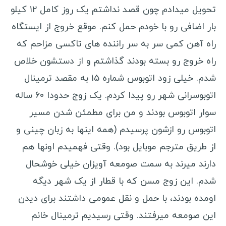
انواع ویزا
تحویل میدادم چون قصد نداشتم یک روز کامل ۱۲ کیلو
بار اضافی رو با خودم حمل کنم. موقع خروج از ایستگاه
ویزا کشورهای آسیایی
راه آهن کمی سر به سر راننده های تاکسی مزاحم که
ویزا کشورهای اروپایی
راه خروج رو بسته بودند گذاشتم و از دستشون خلاص
ویزا کشورهای آمریکای لاتین
شدم. خیلی زود اتوبوس شماره ۱۵ به مقصد ترمینال
ویزا کشورهای آفریقایی
اتوبوسرانی شهر رو پیدا کردم. یک زوج حدودا ۶۰ ساله
ویزا کشورهای اقیانوسیه
سوار اتوبوس بودند و من برای مطمئن شدن مسیر
راهنمای سفر
اتوبوس رو ازشون پرسیدم (همه اینها به زبان چینی و
شروع جهانگردی
از طریق مترجم موبایل بود). وقتی فهمیدم اونها هم
انگلیسی در سفر
دارند میرند به سمت صومعه آویزان خیلی خوشحال
شدم. این زوج مسن که با قطار از یک شهر دیگه
سفرنامه نویسان ایرانی
اومده بودند، با حمل و نقل عمومی داشتند برای دیدن
سفرنامه آمریکای لاتین
این صومعه میرفتند. وقتی رسیدیم ترمینال خانم