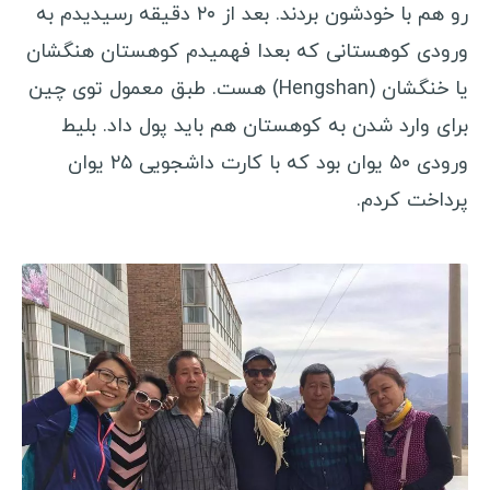
استرالیا
رو هم با خودشون بردند. بعد از ۲۰ دقیقه رسیدیدم به
لبنان
ورودی کوهستانی که بعدا فهمیدم کوهستان هنگشان
نیوزلند
یا خنگشان (Hengshan) هست. طبق معمول توی چین
ساموا
برای وارد شدن به کوهستان هم باید پول داد. بلیط
کره شمالی
ورودی ۵۰ یوان بود که با کارت داشجویی ۲۵ یوان
کره جنوبی
پرداخت کردم.
اندونزی
فیلیپین
قزاقستان
قرقیزستان
اردن
سنگاپور
هند