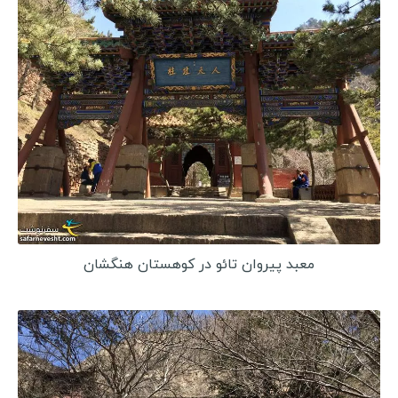
استونی
اسلوونی
قبرس
قبرس شمالی
بوسنی و هرزگوین
آلبانی
مقدونیه
کوزوو
سن مارینو
معبد پیروان تائو در کوهستان هنگشان
لیتوانی
لتونی
مونته نگرو
مولداوی