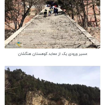
آذربایجان
گرجستان
ارمنستان
روسیه
ترنسنیستریا
اسپانیا
مسیر ورودی یک از معابد کوهستان هنگشان
ترکیه
سفرنامه آفریقا
موریتانی
سنگال
گامبیا
گینه بیسائو