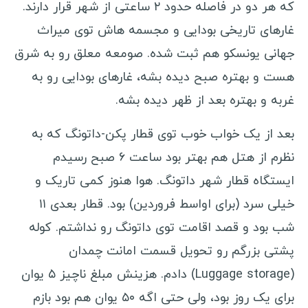
که هر دو در فاصله حدود ۲ ساعتی از شهر قرار دارند.
ویزا کانادا
غارهای تاریخی بودایی و مجسمه هاش توی میراث
جهانی یونسکو هم ثبت شده. صومعه معلق رو به شرق
ویزا استرالیا
هست و بهتره صبح دیده بشه، غارهای بودایی رو به
ویزا چین
غربه و بهتره بعد از ظهر دیده بشه.
سفرنامه صربستان
بعد از یک خواب خوب توی قطار پکن-داتونگ که به
کوچ سرفینگ
نظرم از هتل هم بهتر بود ساعت ۶ صبح رسیدم
ایستگاه قطار شهر داتونگ. هوا هنوز کمی تاریک و
خرید بلیط ارزان
خیلی سرد (برای اواسط فروردین) بود. قطار بعدی ۱۱
انتخاب هاستل
شب بود و قصد اقامت توی داتونگ رو نداشتم. کوله
وسایل سفر
پشتی بزرگم رو تحویل قسمت امانت چمدان
(Luggage storage) دادم. هزینش مبلغ ناچیز ۵ یوان
ویزا
برای یک روز بود، ولی حتی اگه ۵۰ یوان هم بود بازم