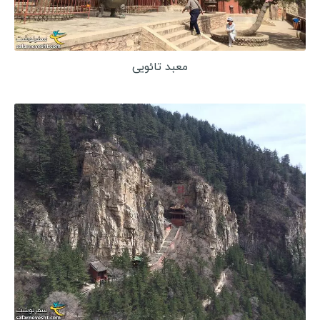
کنیا
آفریقای جنوبی
تانزانیا
معبد تائویی
زیمباوه
تونس