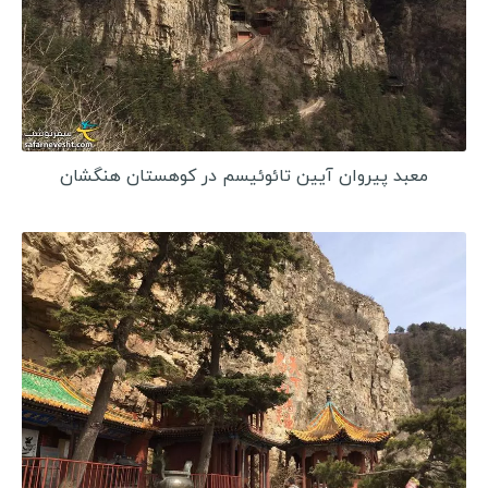
گینه
سیرالئون
لیبریا
مالی
معبد پیروان آیین تائوئیسم در کوهستان هنگشان
بورکینافاسو
ساحل عاج
غنا
توگو
بنین
نیجر
سیشل
مصر