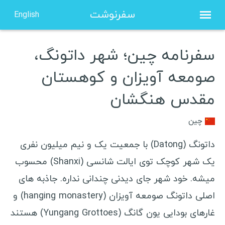
سفرنوشت
English
سفرنامه چین؛ شهر داتونگ،
صفحه نخست
صومعه آویزان و کوهستان
درباره من
مقدس هنگشان
مشاوره
نویسنده مهمان
چین
داتونگ (Datong) با جمعیت یک و نیم میلیون نفری
ویزا شینگن هلند
یک شهر کوچک توی ایالت شانسی (Shanxi) محسوب
ویزا شینگن فرانسه
میشه. خود شهر جای دیدنی چندانی نداره. جاذبه های
ویزا شینگن یونان
اصلی داتونگ صومعه آویزان (hanging monastery) و
ویزا شینگن لهستان
غارهای بودایی یون گانگ (Yungang Grottoes) هستند