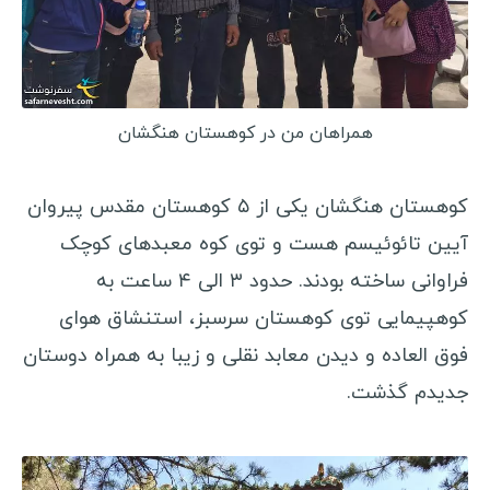
مالزی
عراق
سفرنامه اروپا
همراهان من در کوهستان هنگشان
رومانی
کوهستان هنگشان یکی از ۵ کوهستان مقدس پیروان
اوکراین
آیین تائوئیسم هست و توی کوه معبدهای کوچک
هلند
فراوانی ساخته بودند. حدود ۳ الی ۴ ساعت به
نروژ
کوهپیمایی توی کوهستان سرسبز، استنشاق هوای
صربستان
فوق العاده و دیدن معابد نقلی و زیبا به همراه دوستان
کرواسی
جدیدم گذشت.
دانمارک
بلغارستان