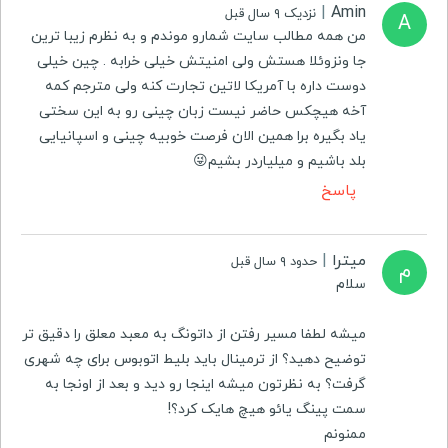
|
Amin
نزدیک ۹ سال قبل
A
من همه مطالب سایت شمارو موندم و به نظرم زیبا ترین
جا ونزوئلا هستش ولی امنیتش خیلی خرابه . چین خیلی
دوست داره با آمریکا لاتین تجارت کنه ولی مترجم کمه
آخه هیچکس حاضر نیست زبان چینی رو به این سختی
یاد بگیره برا همین الان فرصت خوبیه چینی و اسپانیایی
بلد باشیم و میلیاردر بشیم😜
پاسخ
میترا
|
حدود ۹ سال قبل
م
سلام
میشه لطفا مسیر رفتن از داتونگ به معبد معلق را دقیق تر
توضیح دهید؟ از ترمینال باید بلیط اتوبوس برای چه شهری
گرفت؟ به نظرتون میشه اینجا رو دید و بعد از اونجا به
سمت پینگ یائو هیچ هایک کرد؟!
ممنونم