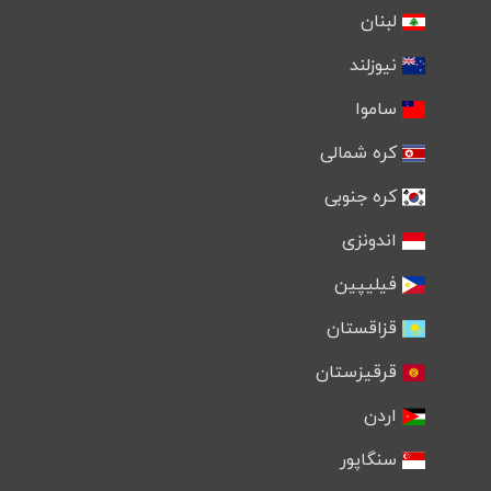
لبنان
نیوزلند
ساموا
کره شمالی
کره جنوبی
اندونزی
فیلیپین
قزاقستان
قرقیزستان
اردن
سنگاپور