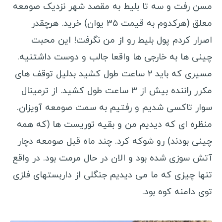
مسن رفت و سه تا بلیط به مقصد شهر نزدیک صومعه
مکزیک
معلق (هرکدوم به قیمت ۳۵ یوان) خرید. هرچقدر
کوبا
اصرار کردم پول بلیط رو از من نگرفت! این محبت
برزیل
چینی ها به خارجی ها واقعا جالب و دوست داشتنیه.
پرو
مسیری که باید ۲ ساعت طول کشید بدلیل توقف های
ونزوئلا
مکرر راننده بیش از ۳ ساعت طول کشید. از ترمینال
بولیوی
سوار تاکسی شدیم و رفتیم به سمت صومعه آویزان.
کاستاریکا
منظره ای که دیدیم من و بقیه توریست ها (که همه
پاناما
چینی بودند) رو شوکه کرد. چند ماه قبل صومعه دچار
نیکاراگوئه
آتش سوزی شده بود و الان در حال مرمت بود. در واقع
هندوراس
تنها چیزی که ما می دیدیم جنگلی از داربستهای فلزی
السالوادور
توی دامنه کوه بود.
جمهوری دومینیکن
هائیتی