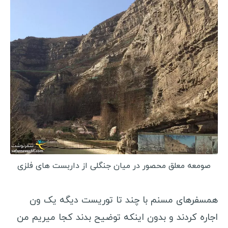
گواتمالا
بلیز
آرژانتین
شیلی
سفرنامه آسیا و اقیانوسیه
چین
ژاپن
مالدیو
صومعه معلق محصور در میان جنگلی از داربست های فلزی
ویتنام
بنگلادش
همسفرهای مسنم با چند تا توریست دیگه یک ون
میانمار
اجاره کردند و بدون اینکه توضیح بدند کجا میریم من