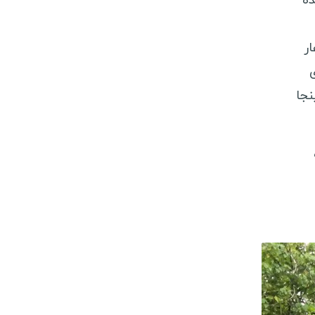
ده
لند
روژ
ار
ربستان
ى
نجا
رواسی
انمارک
لغارستان
ستونی
سلوونی
برس
برس شمالی
وسنی و هرزگوین
لبانی