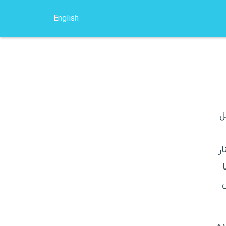
English
کوچ سرفینگ
خرید بلیط ارزان
انتخاب هاستل
ل
وسایل سفر
ر
امه اروپا
ومانی
وکراین