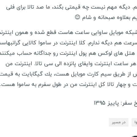
نیوزلند
م. ديگه مهم نيست چه قيمتى بگند، ما صد تالا براى فلى
ت
ساموا
م بعلاوه صبحانه و شام 😊
سفرن
کره شمالی
بكه موبايل ساوايى ساعت هاست قطع شده و همون اينترن
کره جنوبی
م
رعت هم ديگه ندارم. كلا اينترنت در ساموا كالايى گرانبهاس
اندونزی
س
هتل هاى لوكس هم پول اينترنت رو جداگانه حساب ميكنند.
فیلیپین
گ
هر ساعت اينترنت وايفاى پانزده الى سى تالا. اينترنت من
قزاقستان
گ
از طريق سيم كارت موبايل هست، يك گيگابايت به قيمت
قرقیزستان
گ
 و چهار تالا كل اينترنت من در طول سفرم به ساموا هست.
اردن
س
 سفر: پاییز ۱۳۹۵
سنگاپور
ل
هند
م
ا
در مسیر
مالزی
ب
عراق
س