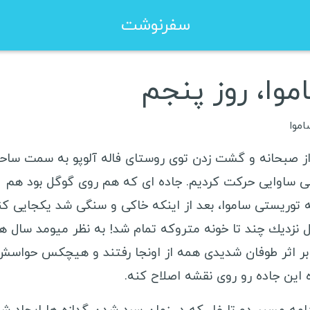
سفرنوشت
موا، روز پنجم
زا شینگن هلند
ویزا کانادا
زا شینگن فرانسه
ویزا استرالیا
اموا
زا شینگن یونان
ویزا چین
از صبحانه و گشت زدن توى روستاى فاله آلوپو به سمت ساح
زا شینگن لهستان
سفرنامه صربستان
ى ساوايى حركت كرديم. جاده اى كه هم روى گوگل بود هم
 توريستى ساموا، بعد از اينكه خاكى و سنگى شد يكجايى كنا
 نزديك چند تا خونه متروكه تمام شد! به نظر ميومد سال ها
سفرنامه آمریکای لاتین
بر اثر طوفان شديدى همه از اونجا رفتند و هيچكس حواسش
سفرن
ه اين جاده رو روى نقشه اصلاح كنه.
مکزیک
ر
کوبا
ا