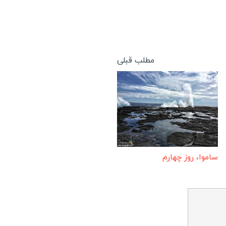
نا
وگو
نین
مطلب قبلی
یجر
یشل
صر
نیا
فریقای جنوبی
ساموا، روز چهارم
انزانیا
یمباوه
ونس