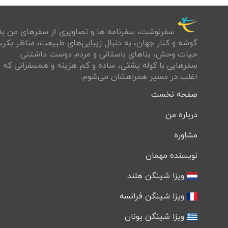
سفرنوشت‌، سفرنامه ها و تصاويری از سفرهای من به
گوشه و كنار جهان، به دنبال زيبايی‌های طبيعت، مناظر بكر،
حيات وحش، بناهای باستانی و مردم دوست داشتنی.
سفرهايی با کوله پشتی، ساده و كم هزينه و همسفرانی كه
اغلب در مسير همراهشان می‌شوم.
صفحه نخست
درباره من
مشاوره
نویسنده مهمان
ویزا شینگن هلند
ویزا شینگن فرانسه
ویزا شینگن یونان