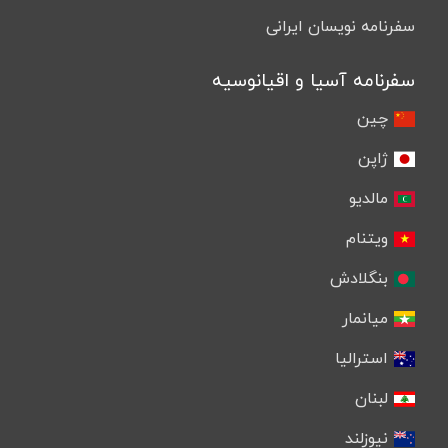
سفرنامه نویسان ایرانی
سفرنامه آسیا و اقیانوسیه
چین
ژاپن
مالدیو
ویتنام
بنگلادش
میانمار
استرالیا
لبنان
نیوزلند