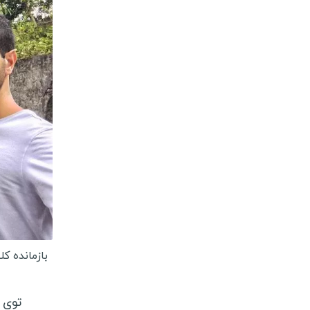
بازمانده ك
توى 