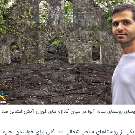
بلیز
م
آرژانتین
ک
شیلی
س
ل
سفرنامه آسیا و اقیانوسیه
ل
چین
م
ژاپن
م
مالدیو
آ
ویتنام
گ
بنگلادش
ا
میانمار
ليساى روستاى ساله آلوا در ميان گدازه هاى فوران آتش فشانى ص
ر
استرالیا
ت
لبنان
يكى از روستاهاى ساحل شمالى يك فلى براى خوابيدن اجاره
ا