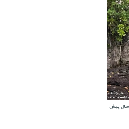
قدونیه
وزوو
ن مارینو
یتوانی
تونی
ونته نگرو
ولداوی
ذربایجان
رجستان
رمنستان
د سال پيش
وسیه
رنسنیستریا
سپانیا