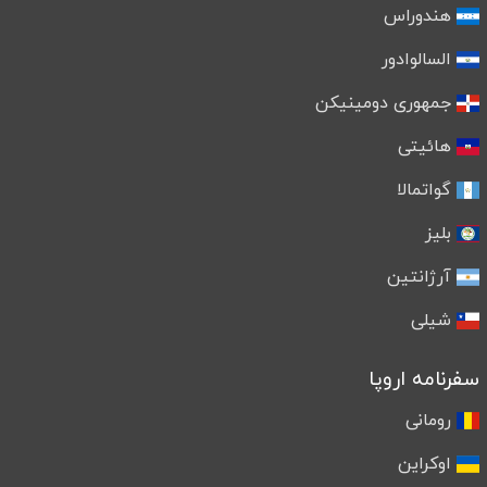
هندوراس
السالوادور
جمهوری دومینیکن
هائیتی
گواتمالا
بلیز
آرژانتین
شیلی
سفرنامه اروپا
رومانی
اوکراین