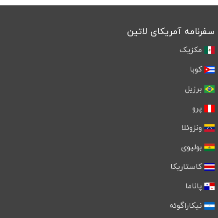
سفرنامه آمریکای لاتین
مکزیک
کوبا
برزیل
پرو
ونزوئلا
بولیوی
کاستاریکا
پاناما
نیکاراگوئه