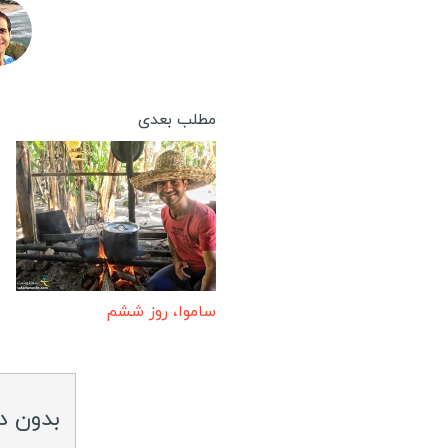
مطلب بعدی
ساموا، روز ششم
بدون د