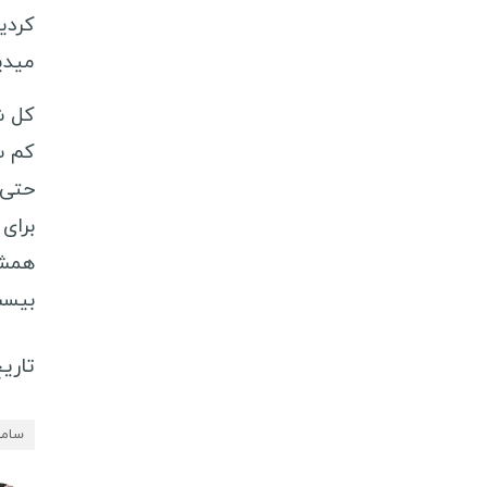
كردي
ميدي
كل ش
كم س
حتى 
براى 
همش 
بيست
تاریخ
سامو