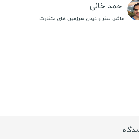
احمد خانی
غ
عاشق سفر و دیدن سرزمین های متفاوت
ت
ب
ن
س
م
ک
آ
ت
ز
ت
یدگاه