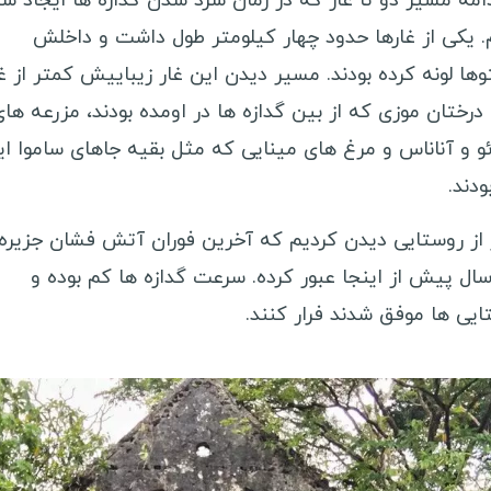
دامه مسير دو تا غار كه در زمان سرد شدن گدازه ها ايجاد ش
برزیل
ه
. يكى از غارها حدود چهار كيلومتر طول داشت و داخلش
پرو
ن
وها لونه كرده بودند. مسير ديدن اين غار زيباييش كمتر از غ
ونزوئلا
ص
 درختان موزى كه از بين گدازه ها در اومده بودند، مزرعه ها
ئو و آناناس و مرغ هاى مينايى كه مثل بقيه جاهاى ساموا اي
بولیوی
ک
دند.
کاستاریکا
د
پاناما
ب
از روستايى ديدن كرديم كه آخرين فوران آتش فشان جزيره
نیکاراگوئه
ا
ال پيش از اينجا عبور كرده. سرعت گدازه ها كم بوده و
هندوراس
ا
ايى ها موفق شدند فرار كنند.
السالوادور
ق
جمهوری دومینیکن
ق
هائیتی
ب
گواتمالا
آ